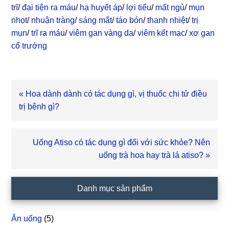
trĩ
/
đại tiện ra máu
/
hạ huyết áp
/
lợi tiểu
/
mất ngủ
/
mụn
nhọt
/
nhuận tràng
/
sáng mắt
/
táo bón
/
thanh nhiệt
/
trị
mụn
/
trĩ ra máu
/
viêm gan vàng da
/
viêm kết mạc
/
xơ gan
cổ trướng
Bài
« Hoa dành dành có tác dụng gì, vị thuốc chi tử điều
viết
trị bệnh gì?
trước
Bài
Uống Atiso có tác dụng gì đối với sức khỏe? Nên
viết
uống trà hoa hay trà lá atiso? »
sau
Sidebar
Danh mục sản phẩm
chính
Ăn uống
(5)