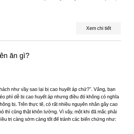
Xem chi tiết
ên ăn gì?
hách như vầy sao lại bị cao huyết áp chứ?". Vâng, bạn
éo phì dễ bị cao huyết áp nhưng điều đó không có nghĩa
ông bị. Trên thực tế, có rất nhiều nguyên nhân gây cao
nó thì cũng thật khôn lường. Vì vậy, một khi đã mắc phải
iều trị càng sớm càng tốt để tránh các biến chứng như: