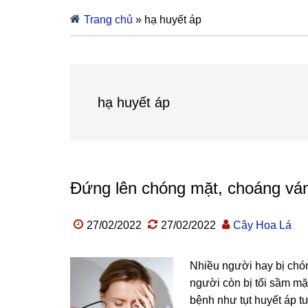
Trang chủ
»
hạ huyết áp
hạ huyết áp
Đứng lên chóng mặt, choáng ván
27/02/2022
27/02/2022
Cây Hoa Lá
Nhiều người hay bị chó
người còn bị tối sầm mặt
bệnh như tụt huyết áp tư