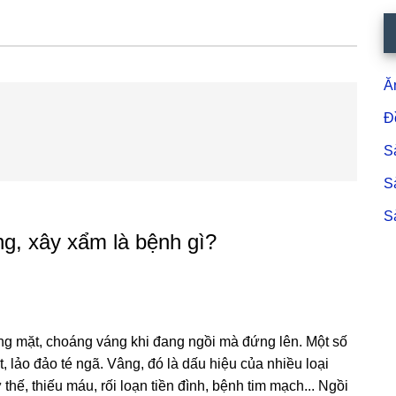
S
c
Ă
Đ
S
S
S
g, xây xẩm là bệnh gì?
ng mặt, choáng váng khi đang ngồi mà đứng lên. Một số
, lảo đảo té ngã. Vâng, đó là dấu hiệu của nhiều loại
 thế, thiếu máu, rối loạn tiền đình, bệnh tim mạch... Ngồi