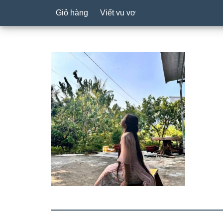
Giỏ hàng
Viết vu vơ