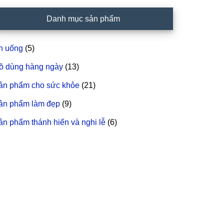
idebar
Danh mục sản phẩm
hính
n uống
(5)
ồ dùng hàng ngày
(13)
ản phẩm cho sức khỏe
(21)
ản phẩm làm đẹp
(9)
ản phẩm thánh hiến và nghi lễ
(6)