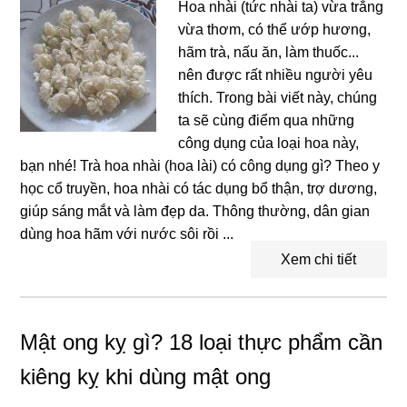
Hoa nhài (tức nhài ta) vừa trắng
vừa thơm, có thể ướp hương,
hãm trà, nấu ăn, làm thuốc...
nên được rất nhiều người yêu
thích. Trong bài viết này, chúng
ta sẽ cùng điểm qua những
công dụng của loại hoa này,
bạn nhé! Trà hoa nhài (hoa lài) có công dụng gì? Theo y
học cổ truyền, hoa nhài có tác dụng bổ thận, trợ dương,
giúp sáng mắt và làm đẹp da. Thông thường, dân gian
dùng hoa hãm với nước sôi rồi ...
Xem chi tiết
Mật ong kỵ gì? 18 loại thực phẩm cần
kiêng kỵ khi dùng mật ong