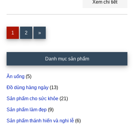
Xem chi tiết
Trang
1
Trang
2
»
Sidebar
Danh mục sản phẩm
chính
Ăn uống
(5)
Đồ dùng hàng ngày
(13)
Sản phẩm cho sức khỏe
(21)
Sản phẩm làm đẹp
(9)
Sản phẩm thánh hiến và nghi lễ
(6)