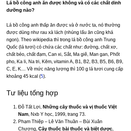
Lá bồ công anh ăn được không và có các chất dinh
dưỡng nào?
Lá bồ công anh thấp ăn được và ở nước ta, nó thường
được dùng như rau xà lách (nhúng lẩu ăn cũng khá
ngon). Theo wikipedia thì trong lá bồ công anh Trung
Quốc (lá tươi) có chứa các chất như: đường, chất xơ,
chất béo, chất đạm, Can xi, Sắt, Ma giê, Man gan, Phốt
pho, Ka li, Na tri, Kẽm, vitamin A, B1, B2, B3, B5, B6, B9,
C, E, K… Về mức năng lượng thì 100 g lá tươi cung cấp
khoảng 45 kcal (
5
).
Tư liệu tổng hợp
Đỗ Tất Lợi,
Những cây thuốc và vị thuốc Việt
Nam
, Nxb Y học, 1999, trang 73.
Phạm Thiệp – Lê Văn Thuần – Bùi Xuân
Chương,
Cây thuốc bài thuốc và biệt dược
,