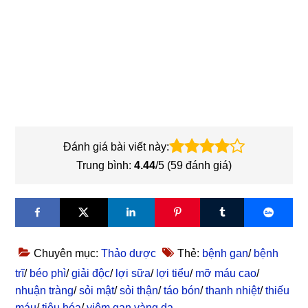
Đánh giá bài viết này:
Trung bình:
4.44
/5 (
59
đánh giá)
Chuyên mục:
Thảo dược
Thẻ:
bệnh gan
/
bệnh
trĩ
/
béo phì
/
giải độc
/
lợi sữa
/
lợi tiểu
/
mỡ máu cao
/
nhuận tràng
/
sỏi mật
/
sỏi thận
/
táo bón
/
thanh nhiệt
/
thiếu
máu
/
tiêu hóa
/
viêm gan vàng da