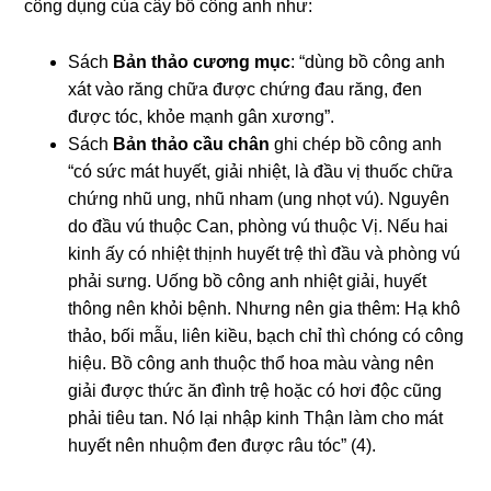
công dụng của cây bồ công anh như:
Sách
Bản thảo cương mục
: “dùng bồ công anh
xát vào răng chữa được chứng đau răng, đen
được tóc, khỏe mạnh gân xương”.
Sách
Bản thảo cầu chân
ghi chép bồ công anh
“có sức mát huyết, giải nhiệt, là đầu vị thuốc chữa
chứng nhũ ung, nhũ nham (ung nhọt vú). Nguyên
do đầu vú thuộc Can, phòng vú thuộc Vị. Nếu hai
kinh ấy có nhiệt thịnh huyết trệ thì đầu và phòng vú
phải sưng. Uống bồ công anh nhiệt giải, huyết
thông nên khỏi bệnh. Nhưng nên gia thêm: Hạ khô
thảo, bối mẫu, liên kiều, bạch chỉ thì chóng có công
hiệu. Bồ công anh thuộc thổ hoa màu vàng nên
giải được thức ăn đình trệ hoặc có hơi độc cũng
phải tiêu tan. Nó lại nhập kinh Thận làm cho mát
huyết nên nhuộm đen được râu tóc” (4).