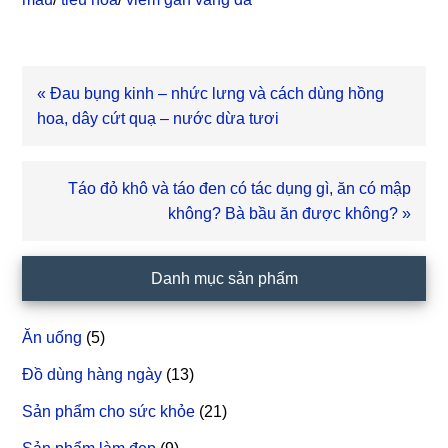
Bài
« Đau bụng kinh – nhức lưng và cách dùng hồng
viết
hoa, dây cứt quạ – nước dừa tươi
trước
Bài
Táo đỏ khô và táo đen có tác dụng gì, ăn có mập
viết
không? Bà bầu ăn được không? »
sau
Sidebar
Danh mục sản phẩm
chính
Ăn uống
(5)
Đồ dùng hàng ngày
(13)
Sản phẩm cho sức khỏe
(21)