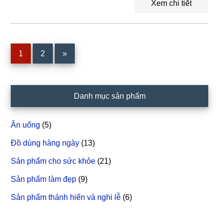
Xem chi tiết
Trang
1
Trang
2
»
Sidebar
Danh mục sản phẩm
chính
Ăn uống
(5)
Đồ dùng hàng ngày
(13)
Sản phẩm cho sức khỏe
(21)
Sản phẩm làm đẹp
(9)
Sản phẩm thánh hiến và nghi lễ
(6)