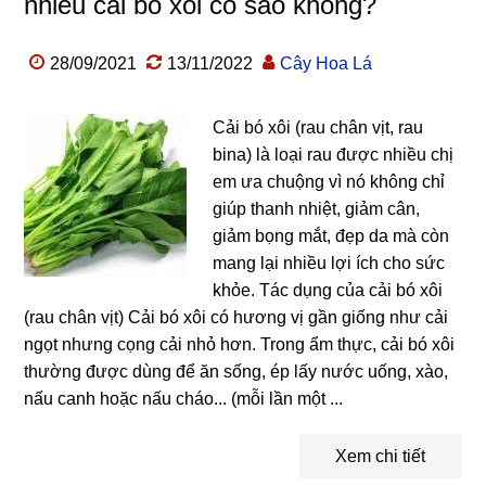
nhiều cải bó xôi có sao không?
28/09/2021
13/11/2022
Cây Hoa Lá
Cải bó xôi (rau chân vịt, rau
bina) là loại rau được nhiều chị
em ưa chuộng vì nó không chỉ
giúp thanh nhiệt, giảm cân,
giảm bọng mắt, đẹp da mà còn
mang lại nhiều lợi ích cho sức
khỏe. Tác dụng của cải bó xôi
(rau chân vịt) Cải bó xôi có hương vị gần giống như cải
ngọt nhưng cọng cải nhỏ hơn. Trong ẩm thực, cải bó xôi
thường được dùng để ăn sống, ép lấy nước uống, xào,
nấu canh hoặc nấu cháo... (mỗi lần một ...
Xem chi tiết