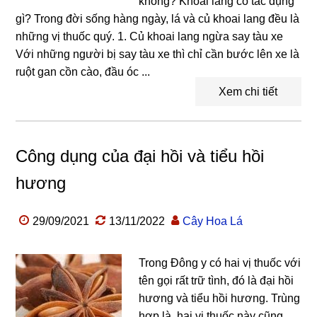
không? Khoai lang có tác dụng
gì? Trong đời sống hàng ngày, lá và củ khoai lang đều là
những vị thuốc quý. 1. Củ khoai lang ngừa say tàu xe
Với những người bị say tàu xe thì chỉ cần bước lên xe là
ruột gan cồn cào, đầu óc ...
Xem chi tiết
Công dụng của đại hồi và tiểu hồi
hương
29/09/2021
13/11/2022
Cây Hoa Lá
Trong Đông y có hai vị thuốc với
tên gọi rất trữ tình, đó là đại hồi
hương và tiểu hồi hương. Trùng
hợp là, hai vị thuốc này cũng