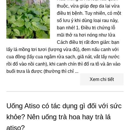
thuộc, vừa giúp đẹp da lại vừa
điều trị bệnh. Tuy nhiên, có một
số lưu ý khi dùng loại rau này,
bạn nhé! 1. Điều trị chứng lỗ
mũi thở ra hơi nóng như lửa
Cách điều trị rất đơn giản: bạn
lấy lá mồng tơi tươi (lượng vừa đủ), đem nấu canh với
cua đồng (lấy cua ngâm rửa sạch, giã nát, vắt lấy nước
rồi đổ vào nồi canh), khi canh chín thì đổ ra tô và ăn vào
buổi trưa là được (thường thì chỉ ...
Xem chi tiết
Uống Atiso có tác dụng gì đối với sức
khỏe? Nên uống trà hoa hay trà lá
atiso?