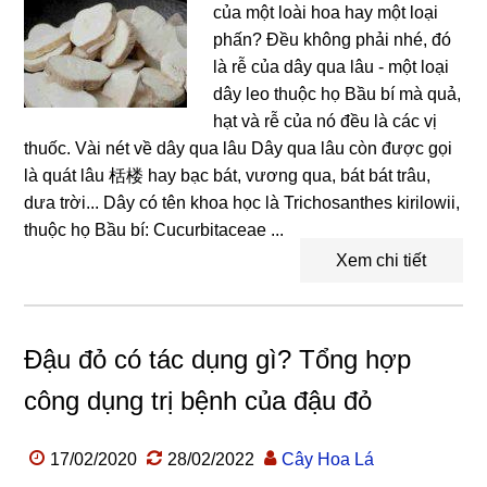
của một loài hoa hay một loại
phấn? Đều không phải nhé, đó
là rễ của dây qua lâu - một loại
dây leo thuộc họ Bầu bí mà quả,
hạt và rễ của nó đều là các vị
thuốc. Vài nét về dây qua lâu Dây qua lâu còn được gọi
là quát lâu 栝楼 hay bạc bát, vương qua, bát bát trâu,
dưa trời... Dây có tên khoa học là Trichosanthes kirilowii,
thuộc họ Bầu bí: Cucurbitaceae ...
Xem chi tiết
Đậu đỏ có tác dụng gì? Tổng hợp
công dụng trị bệnh của đậu đỏ
17/02/2020
28/02/2022
Cây Hoa Lá