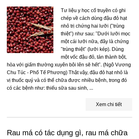
Tư liệu y học cổ truyền có ghi
chép về cách dùng đậu đỏ hạt
nhỏ trị chứng hai lưỡi ("trùng
thiệt") như sau: "Dưới lưỡi mọc
một cái lưỡi nữa, đây là chứng
"trùng thiệt" (lưỡi kép). Dùng
một vốc đậu đỏ, tán thành bột,
hòa với giấm thường xuyên bôi lên sẽ hết". (Ngô Vương
Chu Túc - Phổ Tế Phương) Thật vậy, đậu đỏ hạt nhỏ là
vị thuốc quý và có thể chữa được nhiều bệnh, trong đó
có các bệnh như: thiếu sữa sau sinh, ...
Xem chi tiết
Rau má có tác dụng gì, rau má chữa