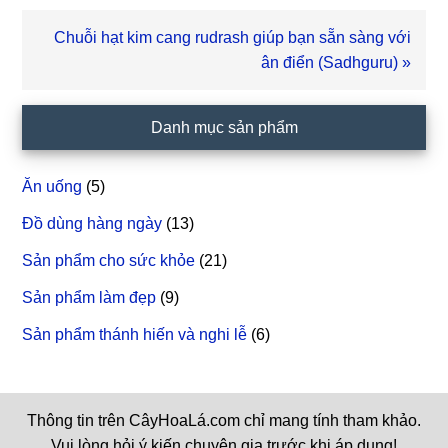
Bài
Chuỗi hạt kim cang rudrash giúp bạn sẵn sàng với
viết
ân điển (Sadhguru) »
sau
Sidebar
Danh mục sản phẩm
chính
Ăn uống
(5)
Đồ dùng hàng ngày
(13)
Sản phẩm cho sức khỏe
(21)
Sản phẩm làm đẹp
(9)
Sản phẩm thánh hiến và nghi lễ
(6)
Thông tin trên CâyHoaLá.com chỉ mang tính tham khảo.
Vui lòng hỏi ý kiến chuyên gia trước khi áp dụng!