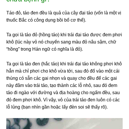
Táo đỏ, táo đen đều là quả của cây đại táo (vốn là một vị
thuốc Bắc có công dụng bồi bổ cơ thể).
Ta gọi là táo đỏ (hồng táo) khi trái đại táo được đem phơi
khô (lúc này vỏ nó chuyển sang màu đỏ nâu sậm, chữ
“hồng” trong Hán ngữ có nghĩa là đỏ).
Ta gọi là táo đen (hắc táo) khi trái đại táo không phơi khô
hẳn mà chỉ phơi cho khô vừa tới, sau đó đổ vào một cái
thùng có sẵn các gai nhọn và quay cho đều để các gai
này đâm vào trái táo, tạo thành các lỗ nhỏ, sau đó đem
táo đi ngào với đường và địa hoàng cho ngấm đều, sau
đó đem phơi khô. Vì vậy, vỏ của trái táo đen luôn có các
lỗ lủng (bạn nhìn gần hoặc lấy đèn soi sẽ thấy rõ).