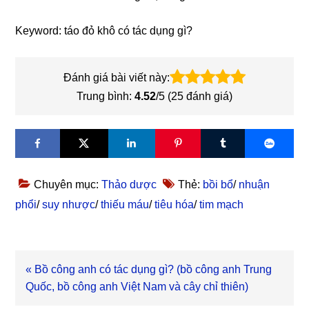
Keyword: táo đỏ khô có tác dụng gì?
Đánh giá bài viết này:
Trung bình:
4.52
/5 (
25
đánh giá)
Chuyên mục:
Thảo dược
Thẻ:
bồi bổ
/
nhuận
phổi
/
suy nhược
/
thiếu máu
/
tiêu hóa
/
tim mạch
Bài
« Bồ công anh có tác dụng gì? (bồ công anh Trung
viết
Quốc, bồ công anh Việt Nam và cây chỉ thiên)
trước