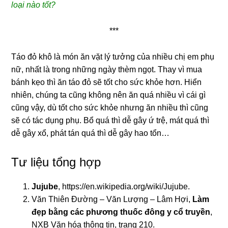
loại nào tốt?
***
Táo đỏ khô là món ăn vặt lý tưởng của nhiều chị em phụ
nữ, nhất là trong những ngày thèm ngọt. Thay vì mua
bánh kẹo thì ăn táo đỏ sẽ tốt cho sức khỏe hơn. Hiển
nhiên, chúng ta cũng không nên ăn quá nhiều vì cái gì
cũng vậy, dù tốt cho sức khỏe nhưng ăn nhiều thì cũng
sẽ có tác dụng phụ. Bổ quá thì dễ gây ứ trệ, mát quá thì
dễ gây xổ, phát tán quá thì dễ gây hao tổn…
Tư liệu tổng hợp
Jujub
e
,
https://en.wikipedia.org/wiki/Jujube
.
Văn Thiên Đường – Văn Lượng – Lâm Hợi,
Làm
đẹp bằng các phương thuốc đông y cổ truyền
,
NXB Văn hóa thông tin, trang 210.