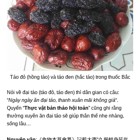
Táo đỏ (hồng táo) và táo đen (hắc táo) trong thuốc Bắc
Nói về đại táo (táo đỏ, táo đen) thì dân gian có câu:
“
Ngày ngày ăn đại táo, thanh xuân mãi không già
“.
Quyển “
Thực vật bản thảo hội toản
” cũng ghi rằng
thường xuyên ăn đại táo sẽ giúp thân thể nhẹ nhàng,
sống lâu…
Nguyên văn
:
《食物本草會纂》記載大棗“久服輕身延年,