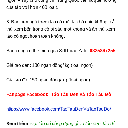
ngon – suy cho cùng thì Trung Quốc vẫn là quê hương
của táo với hơn 400 loại).
3. Bạn nên ngửi xem táo có mùi lạ khó chịu không, cắt
thử xem bên trong có bị sâu mọt không và ăn thử xem
táo có ngọt hoàn toàn không.
Bạn cũng có thể mua qua Sdt hoặc Zalo:
0325867255
Giá táo đen: 130 ngàn đồng/ kg (loại ngon)
Giá táo đỏ: 150 ngàn đồng/ kg (loại ngon).
Fanpage Facebook: Táo Tàu Đen và Táo Tàu Đỏ
https://www.facebook.com/TaoTauDenVaTaoTauDo/
Xem thêm
:
Đại táo có công dụng gì và táo đen, táo đỏ –