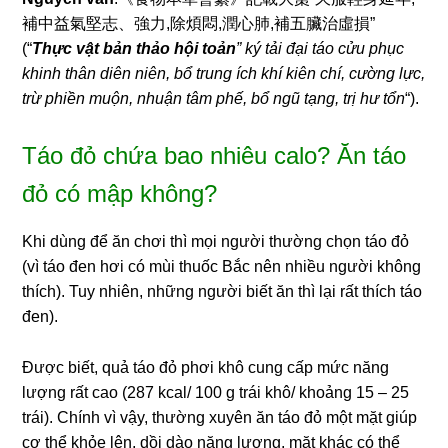
補中益氣堅志、強力,除煩悶,潤心肺,補五臟治虛損”
(
“
Thực vật bản thảo hội toản
” ký tải đại táo cửu phục
khinh thân diên niên, bổ trung ích khí kiên chí, cường lực,
trừ phiền muộn, nhuận tâm phế, bổ ngũ tạng, trị hư tổn
“).
Táo đỏ chứa bao nhiêu calo? Ăn táo
đỏ có mập không?
Khi dùng để ăn chơi thì mọi người thường chọn táo đỏ
(vì táo đen hơi có mùi thuốc Bắc nên nhiều người không
thích). Tuy nhiên, những người biết ăn thì lại rất thích táo
đen).
Được biết, quả táo đỏ phơi khô cung cấp mức năng
lượng rất cao (287 kcal/ 100 g trái khô/ khoảng 15 – 25
trái). Chính vì vậy, thường xuyên ăn táo đỏ một mặt giúp
cơ thể khỏe lên, dồi dào năng lượng, mặt khác có thể