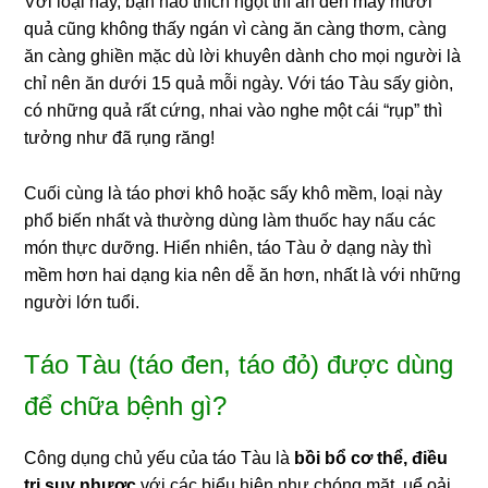
Với loại này, bạn nào thích ngọt thì ăn đến mấy mươi
quả cũng không thấy ngán vì càng ăn càng thơm, càng
ăn càng ghiền mặc dù lời khuyên dành cho mọi người là
chỉ nên ăn dưới 15 quả mỗi ngày. Với táo Tàu sấy giòn,
có những quả rất cứng, nhai vào nghe một cái “rụp” thì
tưởng như đã rụng răng!
Cuối cùng là táo phơi khô hoặc sấy khô mềm, loại này
phổ biến nhất và thường dùng làm thuốc hay nấu các
món thực dưỡng. Hiển nhiên, táo Tàu ở dạng này thì
mềm hơn hai dạng kia nên dễ ăn hơn, nhất là với những
người lớn tuổi.
Táo Tàu (táo đen, táo đỏ) được dùng
để chữa bệnh gì?
Công dụng chủ yếu của táo Tàu là
bồi bổ cơ thể, điều
trị suy nhược
với các biểu hiện như chóng mặt, uể oải,