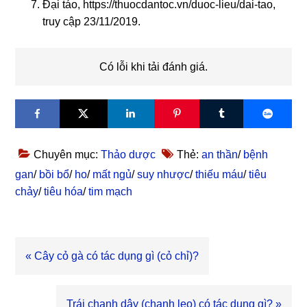
Đại táo,
https://thuocdantoc.vn/duoc-lieu/dai-tao,
truy cập 23/11/2019.
Có lỗi khi tải đánh giá.
Chuyên mục:
Thảo dược
Thẻ:
an thần
/
bệnh
gan
/
bồi bổ
/
ho
/
mất ngủ
/
suy nhược
/
thiếu máu
/
tiêu
chảy
/
tiêu hóa
/
tim mạch
Bài
« Cây cỏ gà có tác dụng gì (cỏ chỉ)?
viết
trước
Bài
Trái chanh dây (chanh leo) có tác dụng gì? »