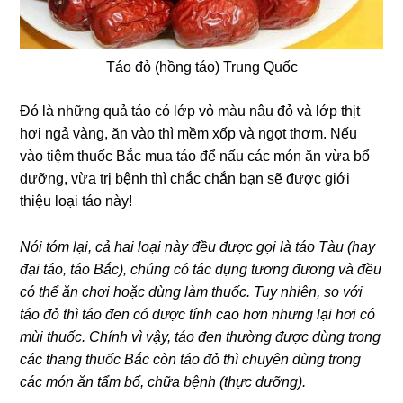
Táo đỏ (hồng táo) Trung Quốc
Đó là những quả táo có lớp vỏ màu nâu đỏ và lớp thịt
hơi ngả vàng, ăn vào thì mềm xốp và ngọt thơm. Nếu
vào tiệm thuốc Bắc mua táo để nấu các món ăn vừa bổ
dưỡng, vừa trị bệnh thì chắc chắn bạn sẽ được giới
thiệu loại táo này!
Nói tóm lại, cả hai loại này đều được gọi là táo Tàu (hay
đại táo, táo Bắc), chúng có tác dụng tương đương và đều
có thể ăn chơi hoặc dùng làm thuốc. Tuy nhiên, so với
táo đỏ thì táo đen có dược tính cao hơn nhưng lại hơi có
mùi thuốc. Chính vì vậy, táo đen thường được dùng trong
các thang thuốc Bắc còn táo đỏ thì chuyên dùng trong
các món ăn tẩm bổ, chữa bệnh (thực dưỡng).