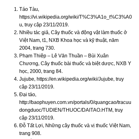
Táo Tàu,
https://vi.wikipedia.org/wiki/T%C3%A1o_t%C3%A0
u
, truy cập 23/11/2019.
Nhiều tác giả, Cây thuốc và động vật làm thuốc ở
Việt Nam
, t1, NXB Khoa học và kỹ thuật, năm
2004, trang 730.
Phạm Thiệp – Lê Văn Thuần – Bùi Xuân
Chương, Cây thuốc bài thuốc và biệt dược, NXB Y
học, 2000, trang 84.
Jujube,
https://en.wikipedia.org/wiki/Jujube
, truy
cập 23/11/2019.
Đại táo,
http://baophuyen.com.vn/portals/0/quangcao/tracuu
dongduoc/TUDIEN/THUOC/DAITAO.HTM
, truy
cập 23/11/2019.
Đỗ Tất Lợi, Những cây thuốc và vị thuốc Việt Nam,
trang 908.