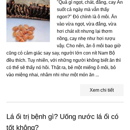
"Quả gì ngọt, chát, đắng, cay Ăn
suốt cả ngày mà vẫn thấy
ngon?" Đó chính là ô môi. Ăn
vào vừa ngọt, vừa đắng, vừa
hơi chát xít nhưng lại thơm
nồng, cay nhẹ như hơi rượu
vậy. Cho nên, ăn ô môi bao giờ
cũng có cảm giác say say, người lớn con nít Nam Bộ
đều thích. Tuy nhiên, với những người không biết ăn thì
có thể sẽ thấy nó hôi. Thật ra, bẻ một miếng ô môi, bỏ
vào miệng nhai, nhâm nhi như một món ăn ...
Xem chi tiết
Lá ổi trị bệnh gì? Uống nước lá ổi có
tốt không?