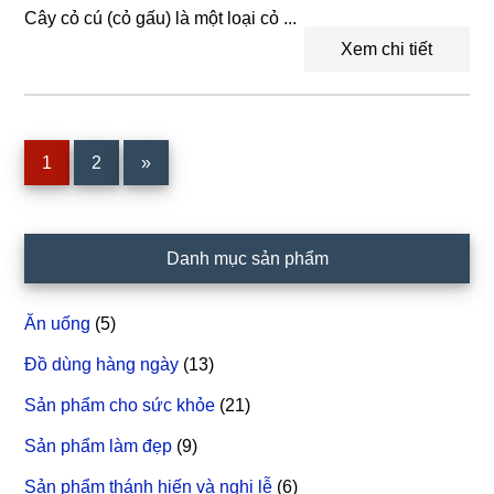
Cây cỏ cú (cỏ gấu) là một loại cỏ ...
Xem chi tiết
Trang
1
Trang
2
»
Sidebar
Danh mục sản phẩm
chính
Ăn uống
(5)
Đồ dùng hàng ngày
(13)
Sản phẩm cho sức khỏe
(21)
Sản phẩm làm đẹp
(9)
Sản phẩm thánh hiến và nghi lễ
(6)