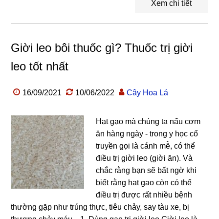
Xem chi tiết
Giời leo bôi thuốc gì? Thuốc trị giời
leo tốt nhất
16/09/2021
10/06/2022
Cây Hoa Lá
Hạt gạo mà chúng ta nấu cơm
ăn hàng ngày - trong y học cổ
truyền gọi là cánh mễ, có thể
điều trị giời leo (giời ăn). Và
chắc rằng bạn sẽ bất ngờ khi
biết rằng hạt gạo còn có thể
điều trị được rất nhiều bệnh
thường gặp như trúng thực, tiêu chảy, say tàu xe, bị