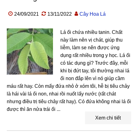
24/09/2021
13/11/2022
Cây Hoa Lá
Lá ổi chứa nhiều tanin. Chất
này làm nên vị chát, giúp thu
liễm, làm se nên được ứng
dụng rất nhiều trong y học. Lá ổi
có tác dụng gì? Trước đây, mỗi
khi bị đứt tay, tôi thường nhai lá
ổi non đắp lên vì nó giúp cầm
máu rất hay. Còn mấy đứa nhỏ ở xóm tôi, hễ bị tiêu chảy
là hái vài lá ổi non, nhai rồi nuốt lấy nước (rất chát
nhưng điều trị tiêu chảy rất hay). Có đứa không nhai lá ổi
được thì ăn nửa trái ổi ...
Xem chi tiết