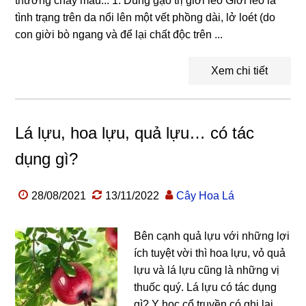
thương chảy máu... 1. Dùng gạo trị giời leo Giời leo là
tình trạng trên da nổi lên một vết phồng dài, lở loét (do
con giời bò ngang và để lại chất độc trên ...
Xem chi tiết
Lá lựu, hoa lựu, quả lựu… có tác
dụng gì?
28/08/2021
13/11/2022
Cây Hoa Lá
Bên cạnh quả lựu với những lợi
ích tuyệt vời thì hoa lựu, vỏ quả
lựu và lá lựu cũng là những vị
thuốc quý. Lá lựu có tác dụng
gì? Y học cổ truyền có ghi lại