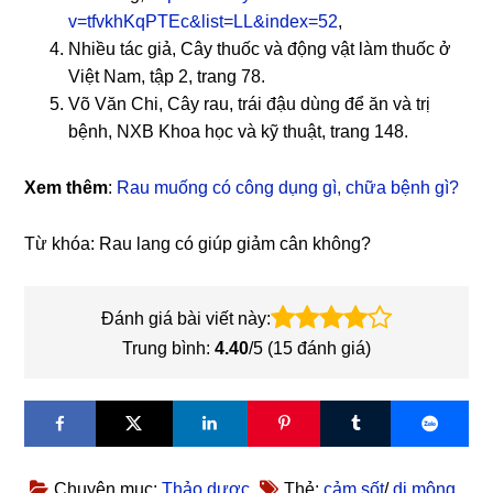
v=tfvkhKqPTEc&list=LL&index=52
,
Nhiều tác giả, Cây thuốc và động vật làm thuốc ở
Việt Nam, tập 2, trang 78.
Võ Văn Chi, Cây rau, trái đậu dùng để ăn và trị
bệnh, NXB Khoa học và kỹ thuật, trang 148.
Xem thêm
:
Rau muống có công dụng gì, chữa bệnh gì?
Từ khóa: Rau lang có giúp giảm cân không?
Đánh giá bài viết này:
Trung bình:
4.40
/5 (
15
đánh giá)
Chuyên mục:
Thảo dược
Thẻ:
cảm sốt
/
di mộng