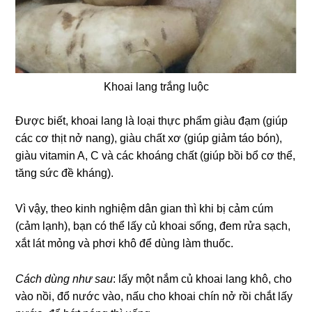
Khoai lang trắng luộc
Được biết, khoai lang là loại thực phẩm giàu đạm (giúp
các cơ thịt nở nang), giàu chất xơ (giúp giảm táo bón),
giàu vitamin A, C và các khoáng chất (giúp bồi bổ cơ thể,
tăng sức đề kháng).
Vì vậy, theo kinh nghiệm dân gian thì khi bị cảm cúm
(cảm lạnh), bạn có thể lấy củ khoai sống, đem rửa sạch,
xắt lát mỏng và phơi khô để dùng làm thuốc.
Cách dùng như sau
: lấy một nắm củ khoai lang khô, cho
vào nồi, đổ nước vào, nấu cho khoai chín nở rồi chắt lấy