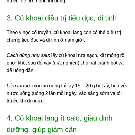
nước, để bớt nóng thì uống.
3. Củ khoai điều trị tiểu đục, di tinh
Theo y học cổ truyền, củ khoai lang còn có thể điều trị
chứng tiểu đục và di tinh ở nam giới.
Cách dùng như sau
: lấy củ khoai rửa sạch, xắt mỏng rồi
phơi khô, sau đó xay (giã, nghiền) cho nát thành bột và
để uống dần.
Liều lượng
: mỗi lần uống thì lấy 15 – 20 g bột ấy, hòa với
nước uống (uống 2 lần mỗi ngày, vào sáng sớm và tối
trước khi đi ngủ).
4. Củ khoai lang ít calo, giàu dinh
dưỡng, giúp giảm cân