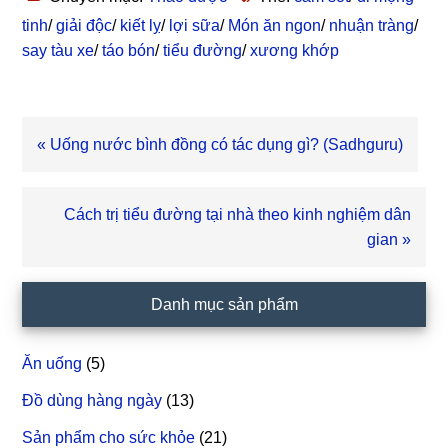
tinh
/
giải độc
/
kiết lỵ
/
lợi sữa
/
Món ăn ngon
/
nhuận tràng
/
say tàu xe
/
táo bón
/
tiểu đường
/
xương khớp
Bài
« Uống nước bình đồng có tác dụng gì? (Sadhguru)
viết
trước
Bài
Cách trị tiểu đường tại nhà theo kinh nghiệm dân
viết
gian »
sau
Sidebar
Danh mục sản phẩm
chính
Ăn uống
(5)
Đồ dùng hàng ngày
(13)
Sản phẩm cho sức khỏe
(21)