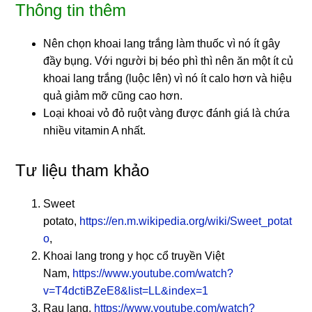
Thông tin thêm
Nên chọn khoai lang trắng làm thuốc vì nó ít gây
đầy bụng. Với người bị béo phì thì nên ăn một ít củ
khoai lang trắng (luộc lên) vì nó ít calo hơn và hiệu
quả giảm mỡ cũng cao hơn.
Loại khoai vỏ đỏ ruột vàng được đánh giá là chứa
nhiều vitamin A nhất.
Tư liệu tham khảo
Sweet
potato,
https://en.m.wikipedia.org/wiki/Sweet_potat
o
,
Khoai lang trong y học cổ truyền Việt
Nam,
https://www.youtube.com/watch?
v=T4dctiBZeE8&list=LL&index=1
Rau lang,
https://www.youtube.com/watch?