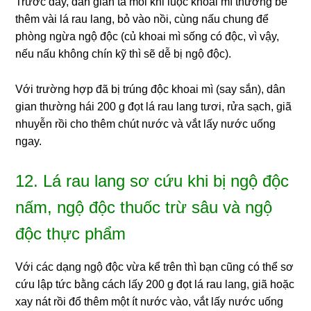
Trước đây, dân gian ta mỗi khi luộc khoai mì thường bẻ
thêm vài lá rau lang, bỏ vào nồi, cùng nấu chung để
phòng ngừa ngộ độc (củ khoai mì sống có độc, vì vậy,
nếu nấu không chín kỹ thì sẽ dễ bị ngộ độc).
Với trường hợp đã bị trúng độc khoai mì (say sắn), dân
gian thường hái 200 g đọt lá rau lang tươi, rửa sạch, giã
nhuyễn rồi cho thêm chút nước và vắt lấy nước uống
ngay.
12. Lá rau lang sơ cứu khi bị ngộ độc
nấm, ngộ độc thuốc trừ sâu và ngộ
độc thực phẩm
Với các dạng ngộ độc vừa kể trên thì bạn cũng có thể sơ
cứu lập tức bằng cách lấy 200 g đọt lá rau lang, giã hoặc
xay nát rồi đổ thêm một ít nước vào, vắt lấy nước uống