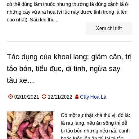
có thể dùng làm thuốc nhưng thường là dùng cành lá ở
những cây vừa ra hoa (vì lúc này dược tính trong lá lên
cao nhất). Sau khi thu ...
Xem chi tiết
Tác dụng của khoai lang: giảm cân, trị
táo bón, tiểu đục, di tinh, ngừa say
tàu xe…
02/10/2021
12/11/2022
Cây Hoa Lá
Có một sự thật khá thú vị, đó là:
lá rau lang, nếu ăn sống thì dễ
bị táo bón nhưng nếu nấu canh
hoặc luộc lên ăn thì lại trị táo