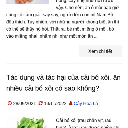
nồng, cay nhẹ như hơi rượu
vậy. Cho nên, ăn ô môi bao giờ
cũng có cảm giác say say, người lớn con nít Nam Bộ
đều thích. Tuy nhiên, với những người không biết ăn thì
có thể sẽ thấy nó hôi. Thật ra, bẻ một miếng ô môi, bỏ
vào miệng nhai, nhâm nhi như một món ăn ...
Xem chi tiết
Tác dụng và tác hại của cải bó xôi, ăn
nhiều cải bó xôi có sao không?
28/09/2021
13/11/2022
Cây Hoa Lá
Cải bó xôi (rau chân vịt, rau
bina) là loại rau được nhiều chị