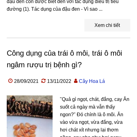
đậu đen còn được biết đến với tác dụng điều trị tiểu
đường (1). Tác dụng của đậu đen - Vì sao ...
Xem chi tiết
Công dụng của trái ô môi, trái ô môi
ngâm rượu trị bệnh gì?
28/09/2021
13/11/2022
Cây Hoa Lá
"Quả gì ngọt, chát, đắng, cay Ăn
suốt cả ngày mà vẫn thấy
ngon?" Đó chính là ô môi. Ăn
vào vừa ngọt, vừa đắng, vừa
hơi chát xít nhưng lại thơm