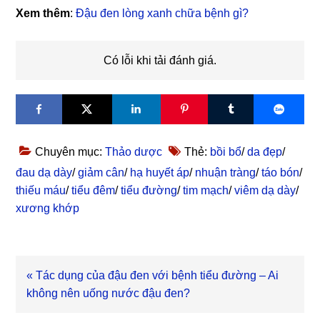
Xem thêm
:
Đậu đen lòng xanh chữa bệnh gì?
Có lỗi khi tải đánh giá.
Chuyên mục:
Thảo dược
Thẻ:
bồi bổ
/
da đẹp
/
đau dạ dày
/
giảm cân
/
hạ huyết áp
/
nhuận tràng
/
táo bón
/
thiếu máu
/
tiểu đêm
/
tiểu đường
/
tim mạch
/
viêm dạ dày
/
xương khớp
Bài
« Tác dụng của đậu đen với bệnh tiểu đường – Ai
viết
không nên uống nước đậu đen?
trước