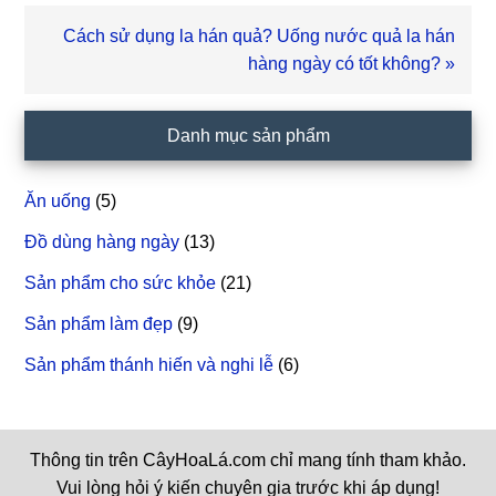
Bài
Cách sử dụng la hán quả? Uống nước quả la hán
viết
hàng ngày có tốt không? »
sau
Sidebar
Danh mục sản phẩm
chính
Ăn uống
(5)
Đồ dùng hàng ngày
(13)
Sản phẩm cho sức khỏe
(21)
Sản phẩm làm đẹp
(9)
Sản phẩm thánh hiến và nghi lễ
(6)
Thông tin trên CâyHoaLá.com chỉ mang tính tham khảo.
Vui lòng hỏi ý kiến chuyên gia trước khi áp dụng!