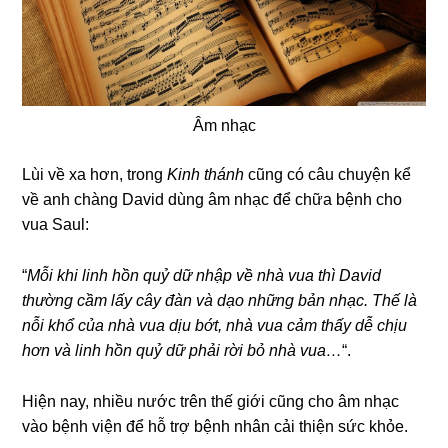
Âm nhạc
Lùi về xa hơn, trong
Kinh thánh
cũng có câu chuyện kể
về anh chàng David dùng âm nhạc để chữa bệnh cho
vua Saul:
“
Mỗi khi linh hồn quỷ dữ nhập về nhà vua thì David
thường cầm lấy cây đàn và dạo những bản nhạc. Thế là
nỗi khổ của nhà vua dịu bớt, nhà vua cảm thấy dễ chịu
hơn và linh hồn quỷ dữ phải rời bỏ nhà vua…
“.
Hiện nay, nhiều nước trên thế giới cũng cho âm nhạc
vào bệnh viện để hỗ trợ bệnh nhân cải thiện sức khỏe.