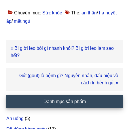
Chuyên mục:
Sức khỏe
Thẻ:
an thần
/
hạ huyết
áp
/
mất ngủ
Bài
« Bị giời leo bôi gì nhanh khỏi? Bị giời leo làm sao
viết
hết?
trước
Bài
Gút (gout) là bệnh gì? Nguyên nhân, dấu hiệu và
viết
cách trị bệnh gút »
sau
Sidebar
Danh mục sản phẩm
chính
Ăn uống
(5)