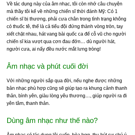
Về tác dụng này của âm nhạc, tôi còn nhớ câu chuyện
mà thầy tôi kể về những chiến sĩ thời đánh Mỹ: Có 1
chiến sĩ bị thương, phải cưa chân trong tình trạng không
có thuốc tê, thế là cả tiểu đội đứng thành vòng tròn, tay
xiết chặt nhau, hát vang bài quốc ca để cỗ vũ cho người
chiến sĩ kia vượt qua cơn đau đớn… dù người hát,
người cưa, ai nấy đều nước mắt lưng tròng!
Âm nhạc và phút cuối đời
Với những người sắp qua đời, nếu nghe được những
bản nhạc phù hợp cũng sẽ giúp tạo ra khung cảnh thanh
thản, bình yên, giàu lòng yêu thương…, giúp người ra đi
yên tâm, thanh thản.
Dùng âm nhạc như thế nào?
Âm nhạc có tác dụng lôi cuốn, hòa hợp, thu hút sự chú ý