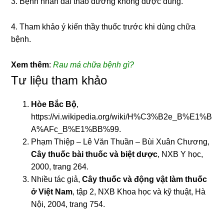
3. Bệnh nhân đái tháo đường không được dùng.
4. Tham khảo ý kiến thầy thuốc trước khi dùng chữa
bệnh.
Xem thêm
:
Rau má chữa bệnh gì?
Tư liệu tham khảo
Hòe Bắc Bộ
,
https://vi.wikipedia.org/wiki/H%C3%B2e_B%E1%B
A%AFc_B%E1%BB%99.
Phạm Thiệp – Lê Văn Thuần – Bùi Xuân Chương,
Cây thuốc bài thuốc và biệt dược
, NXB Y học,
2000, trang 264.
Nhiều tác giả,
Cây thuốc và động vật làm thuốc
ở Việt Nam
, tập 2, NXB Khoa học và kỹ thuật, Hà
Nội, 2004, trang 754.