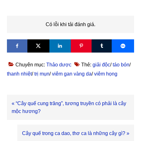
Có lỗi khi tải đánh giá.
Chuyên mục:
Thảo dược
Thẻ:
giải độc
/
táo bón
/
thanh nhiệt
/
trị mụn
/
viêm gan vàng da
/
viêm họng
Bài
« “Cây quế cung trăng”, tương truyền có phải là cây
viết
mộc hương?
trước
Bài
Cây quế trong ca dao, thơ ca là những cây gì? »