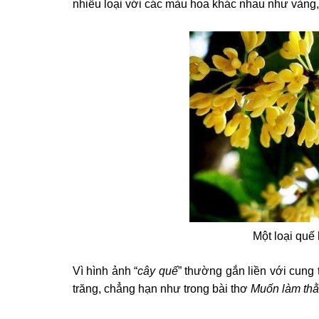
nhiều loại
với các màu hoa khác nhau như vàng,
Một loại quế
Vì hình ảnh “
cây quế
” thường gắn liền với cung 
trăng, chẳng hạn như trong bài thơ
Muốn làm thằ