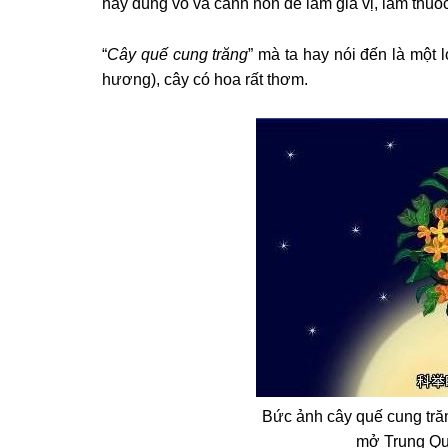
hay dùng vỏ và cành non để làm gia vị, làm thuố
“
Cây quế cung trăng
” mà ta hay nói đến là một l
hương), cây có hoa rất thơm.
Bức ảnh cây quế cung tră
mở Trung Qu