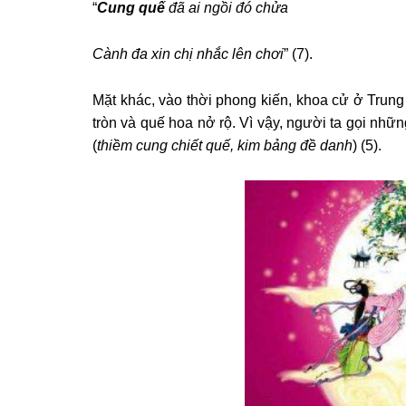
“
Cung quế
đã ai ngồi đó chửa
Cành đa xin chị nhắc lên chơi
” (
7
).
Mặt khác, vào thời phong kiến, khoa cử ở Trun
tròn và quế hoa nở rộ. Vì vậy, người ta gọi những
(
thiềm cung chiết quế, kim bảng đề danh
) (
5
).