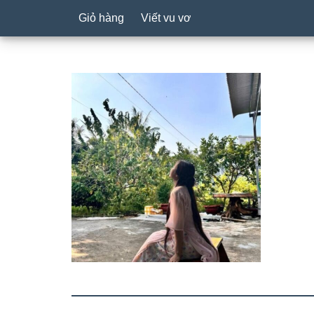
Giỏ hàng
Viết vu vơ