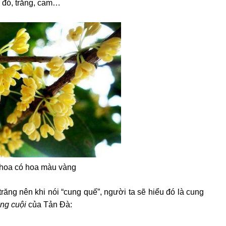
 đỏ, trắng, cam…
 hoa có hoa màu vàng
trăng nên khi nói “cung quế”, người ta sẽ hiểu đó là cung
ng cuội
của Tản Đà: