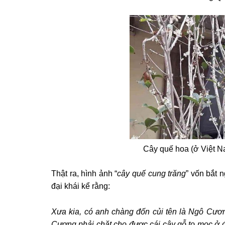
Cây quế hoa (ở Việt N
Thật ra, hình ảnh “
cây quế cung trăng
” vốn bắt 
đại khái kể rằng:
Xưa kia, có anh chàng đốn củi tên là Ngô Cương
Cương phải chặt cho được cái cây gỗ to mọc ở đ