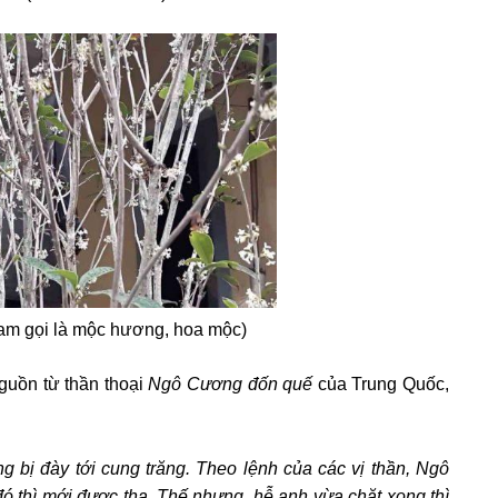
am gọi là mộc hương, hoa mộc)
nguồn từ thần thoại
Ngô Cương đốn quế
của Trung Quốc,
 bị đày tới cung trăng. Theo lệnh của các vị thần, Ngô
ó thì mới được tha. Thế nhưng, hễ anh vừa chặt xong thì