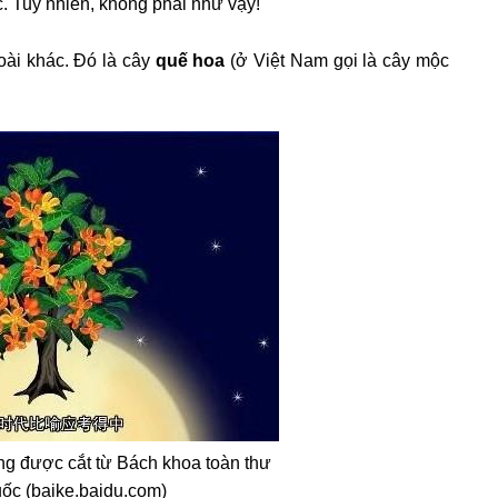
c.
Tuy nhiên, không phải như vậy!
oài khác. Đó là cây
quế hoa
(ở Việt Nam gọi là cây mộc
ng được cắt từ Bách khoa toàn thư
ốc (baike.baidu.com)