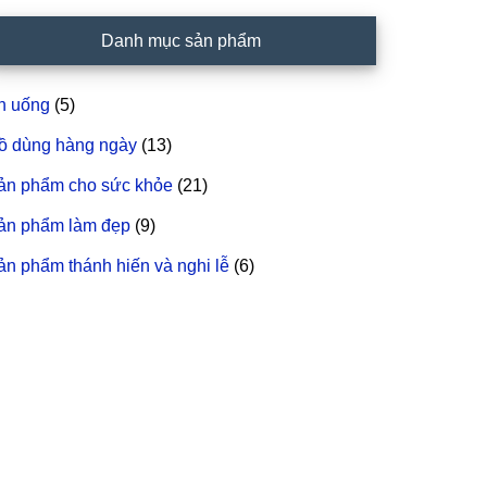
idebar
Danh mục sản phẩm
hính
n uống
(5)
ồ dùng hàng ngày
(13)
ản phẩm cho sức khỏe
(21)
ản phẩm làm đẹp
(9)
ản phẩm thánh hiến và nghi lễ
(6)