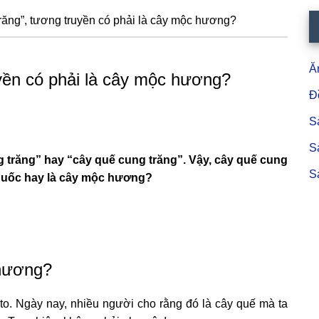
răng”, tương truyền có phải là cây mộc hương?
S
c
Ă
uyền có phải là cây mộc hương?
Đ
S
S
 trăng” hay “cây quế cung trăng”. Vậy, cây quế cung
S
 thuốc hay là cây mộc hương?
 hương?
 to. Ngày nay, nhiều người cho rằng đó là cây quế mà ta