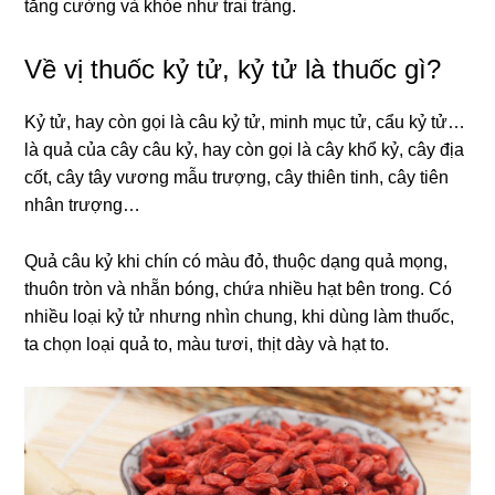
tăng cường và khỏe như trai tráng.
Về vị thuốc kỷ tử, kỷ tử là thuốc gì?
Kỷ tử, hay còn gọi là câu kỷ tử, minh mục tử, cẩu kỷ tử…
là quả của cây câu kỷ, hay còn gọi là cây khổ kỷ, cây địa
cốt, cây tây vương mẫu trượng, cây thiên tinh, cây tiên
nhân trượng…
Quả câu kỷ khi chín có màu đỏ, thuộc dạng quả mọng,
thuôn tròn và nhẵn bóng, chứa nhiều hạt bên trong. Có
nhiều loại kỷ tử nhưng nhìn chung, khi dùng làm thuốc,
ta chọn loại quả to, màu tươi, thịt dày và hạt to.