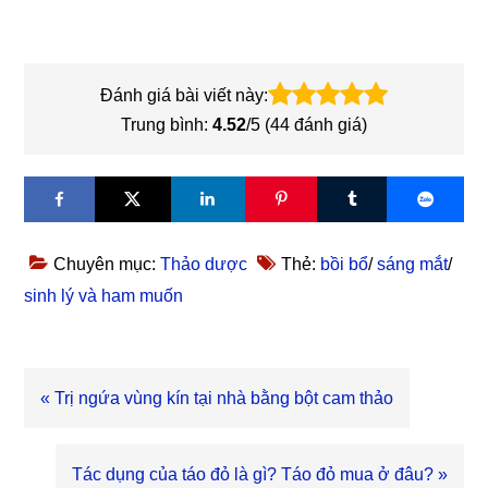
Đánh giá bài viết này:
Trung bình:
4.52
/5 (
44
đánh giá)
Chuyên mục:
Thảo dược
Thẻ:
bồi bổ
/
sáng mắt
/
sinh lý và ham muốn
Bài
« Trị ngứa vùng kín tại nhà bằng bột cam thảo
viết
trước
Bài
Tác dụng của táo đỏ là gì? Táo đỏ mua ở đâu? »