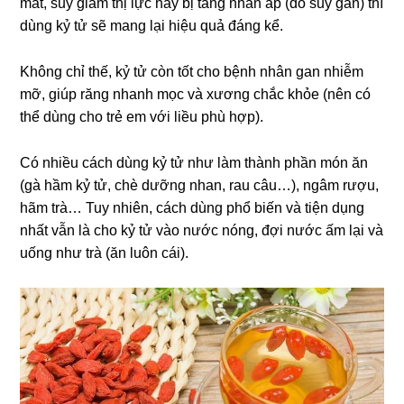
mắt, suy giảm thị lực hay bị tăng nhãn áp (do suy gan) thì
dùng kỷ tử sẽ mang lại hiệu quả đáng kể.
Không chỉ thế, kỷ tử còn tốt cho bệnh nhân gan nhiễm
mỡ, giúp răng nhanh mọc và xương chắc khỏe (nên có
thể dùng cho trẻ em với liều phù hợp).
Có nhiều cách dùng kỷ tử như làm thành phần món ăn
(gà hầm kỷ tử, chè dưỡng nhan, rau câu…), ngâm rượu,
hãm trà… Tuy nhiên, cách dùng phổ biến và tiện dụng
nhất vẫn là cho kỷ tử vào nước nóng, đợi nước ấm lại và
uống như trà (ăn luôn cái).