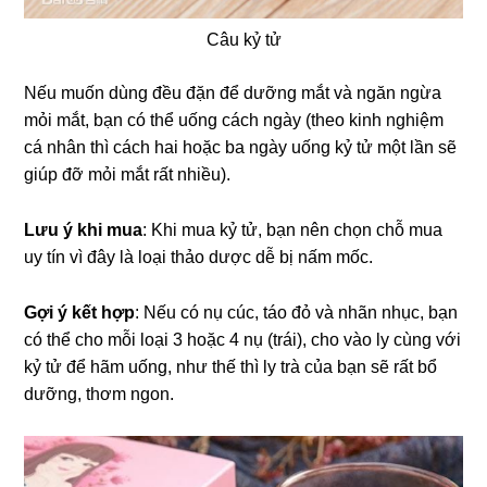
Câu kỷ tử
Nếu muốn dùng đều đặn để dưỡng mắt và ngăn ngừa
mỏi mắt, bạn có thể uống cách ngày (theo kinh nghiệm
cá nhân thì cách hai hoặc ba ngày uống kỷ tử một lần sẽ
giúp đỡ mỏi mắt rất nhiều).
Lưu ý khi mua
: Khi mua kỷ tử, bạn nên chọn chỗ mua
uy tín vì đây là loại thảo dược dễ bị nấm mốc.
Gợi ý kết hợp
: Nếu có nụ cúc, táo đỏ và nhãn nhục, bạn
có thể cho mỗi loại 3 hoặc 4 nụ (trái), cho vào ly cùng với
kỷ tử để hãm uống, như thế thì ly trà của bạn sẽ rất bổ
dưỡng, thơm ngon.