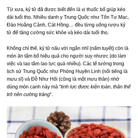
Từ xưa, kỷ tử đã được biết đến là vị thuốc bổ giúp kéo
dài tuổi thọ. Nhiều danh y Trung Quốc như Tôn Tư Mạc,
Đào Hoằng Cảnh, Cát Hồng… đều từng uống rượu kỷ
tử để tăng cường sức khỏe và kéo dài tuổi thọ.
Không chỉ thế, kỷ tử nấu với ngân nhĩ (nấm tuyết) còn là
món ăn tẩm bổ hiệu quả cho người suy nhược (do làm
việc và lao tâm lao lực quá nhiều). Các tể tướng trong
lịch sử Trung Quốc như Phòng Huyền Linh (nổi tiếng là
mưu sĩ) và Đỗ Như Hối (cũng là một mưu thần) nhờ
dùng món canh này mà “
tinh lực được kiện toàn, thân thể
trở nên cường tráng
“.