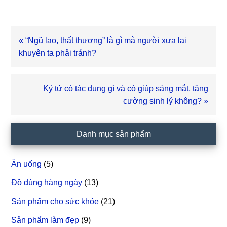
Bài
« “Ngũ lao, thất thương” là gì mà người xưa lại
viết
khuyên ta phải tránh?
trước
Bài
Kỷ tử có tác dụng gì và có giúp sáng mắt, tăng
viết
cường sinh lý không? »
sau
Sidebar
Danh mục sản phẩm
chính
Ăn uống
(5)
Đồ dùng hàng ngày
(13)
Sản phẩm cho sức khỏe
(21)
Sản phẩm làm đẹp
(9)