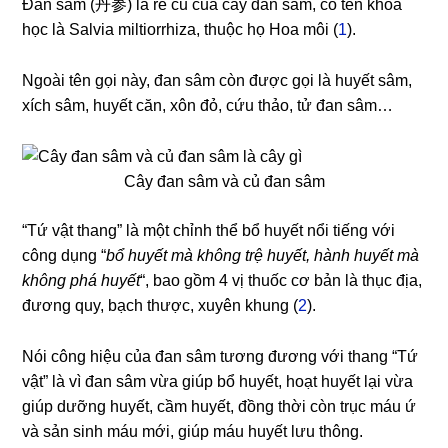
Đan sâm (丹参) là rễ củ của cây đan sâm, có tên khoa
học là Salvia miltiorrhiza, thuộc họ Hoa môi (
1
).
Ngoài tên gọi này, đan sâm còn được gọi là huyết sâm,
xích sâm, huyết căn, xôn đỏ, cứu thảo, tử đan sâm…
Cây đan sâm và củ đan sâm
“Tứ vật thang” là một chỉnh thể bổ huyết nổi tiếng với
công dụng “
bổ huyết mà không trệ huyết, hành huyết mà
không phá huyết
“, bao gồm 4 vị thuốc cơ bản là thục địa,
đương quy, bạch thược, xuyên khung (
2
).
Nói công hiệu của đan sâm tương đương với thang “Tứ
vật” là vì đan sâm vừa giúp bổ huyết, hoạt huyết lại vừa
giúp dưỡng huyết, cầm huyết, đồng thời còn trục máu ứ
và sản sinh máu mới, giúp máu huyết lưu thông.