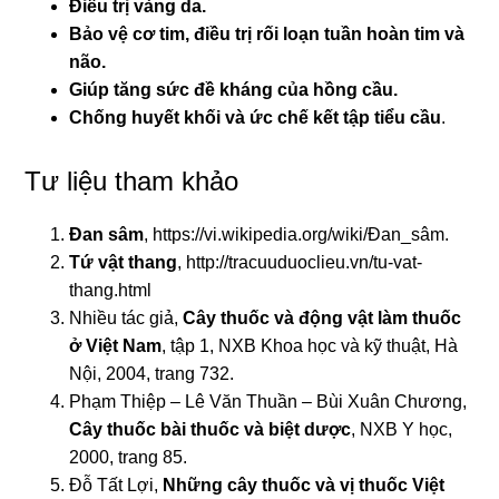
Điều trị vàng da.
Bảo vệ cơ tim, điều trị rối loạn tuần hoàn tim và
não.
Giúp tăng sức đề kháng của hồng cầu.
Chống huyết khối và ức chế kết tập tiểu cầu
.
Tư liệu tham khảo
Đan sâm
,
https://vi.wikipedia.org/wiki/Đan_sâm.
Tứ vật thang
,
http://tracuuduoclieu.vn/tu-vat-
thang.html
Nhiều tác giả,
Cây thuốc và động vật làm thuốc
ở Việt Nam
, tập 1, NXB Khoa học và kỹ thuật, Hà
Nội, 2004, trang 732.
Phạm Thiệp – Lê Văn Thuần – Bùi Xuân Chương,
Cây thuốc bài thuốc và biệt dược
, NXB Y học,
2000, trang 85.
Đỗ Tất Lợi,
Những cây thuốc và vị thuốc Việt