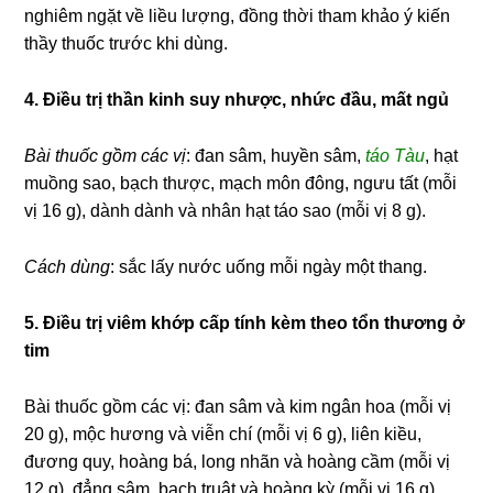
nghiêm ngặt về liều lượng, đồng thời tham khảo ý kiến
thầy thuốc trước khi dùng.
4. Điều trị thần kinh suy nhược, nhức đầu, mất ngủ
Bài thuốc gồm các vị
: đan sâm, huyền sâm,
táo Tàu
, hạt
muồng sao, bạch thược, mạch môn đông, ngưu tất (mỗi
vị 16 g), dành dành và nhân hạt táo sao (mỗi vị 8 g).
Cách dùng
: sắc lấy nước uống mỗi ngày một thang.
5. Điều trị viêm khớp cấp tính kèm theo tổn thương ở
tim
Bài thuốc gồm các vị: đan sâm và kim ngân hoa (mỗi vị
20 g), mộc hương và viễn chí (mỗi vị 6 g), liên kiều,
đương quy, hoàng bá, long nhãn và hoàng cầm (mỗi vị
12 g), đẳng sâm, bạch truật và hoàng kỳ (mỗi vị 16 g),