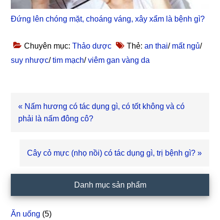
Đứng lên chóng mặt, choáng váng, xây xẩm là bệnh gì?
Chuyên mục:
Thảo dược
Thẻ:
an thai
/
mất ngủ
/
suy nhược
/
tim mạch
/
viêm gan vàng da
Bài
« Nấm hương có tác dụng gì, có tốt không và có
viết
phải là nấm đông cô?
trước
Bài
Cây cỏ mực (nhọ nồi) có tác dụng gì, trị bệnh gì? »
viết
sau
Sidebar
Danh mục sản phẩm
chính
Ăn uống
(5)