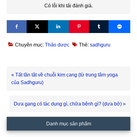
Có lỗi khi tải đánh giá.
Chuyên mục:
Thảo dược
Thẻ:
sadhguru
Bài
« Tất tần tật về chuỗi kim cang (từ trung tâm yoga
viết
của Sadhguru)
trước
Bài
Dưa gang có tác dụng gì, chữa bệnh gì? (dưa bở) »
viết
sau
Sidebar
Danh mục sản phẩm
chính