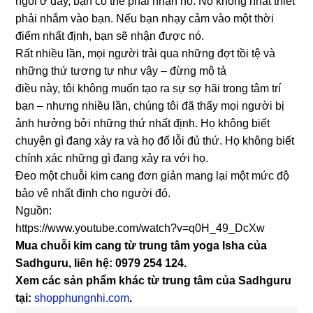
ngồi ở đây, bạn có thể phải nhận nó. Nó không nhất thiết
phải nhắm vào bạn. Nếu bạn nhạy cảm vào một thời
điểm nhất định, bạn sẽ nhận được nó.
Rất nhiều lần, mọi người trải qua những đợt tồi tệ và
những thứ tương tự như vậy – đừng mô tả
điều này, tôi không muốn tạo ra sự sợ hãi trong tâm trí
bạn – nhưng nhiều lần, chúng tôi đã thấy mọi người bị
ảnh hưởng bởi những thứ nhất định. Họ không biết
chuyện gì đang xảy ra và họ đổ lỗi đủ thứ. Họ không biết
chính xác những gì đang xảy ra với họ.
Đeo một chuỗi kim cang đơn giản mang lại một mức độ
bảo vệ nhất định cho người đó.
Nguồn:
https://www.youtube.com/watch?v=q0H_49_DcXw
Mua chuỗi kim cang từ trung tâm yoga Isha của
Sadhguru, liên hệ: 0979 254 124.
Xem các sản phẩm khác từ trung tâm của Sadhguru
tại:
shopphungnhi.com
.