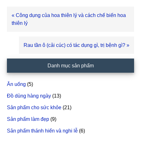
Bài
« Công dụng của hoa thiên lý và cách chế biến hoa
viết
thiên lý
trước
Bài
Rau tần ô (cải cúc) có tác dụng gì, trị bệnh gì? »
viết
sau
Sidebar
Danh mục sản phẩm
chính
Ăn uống
(5)
Đồ dùng hàng ngày
(13)
Sản phẩm cho sức khỏe
(21)
Sản phẩm làm đẹp
(9)
Sản phẩm thánh hiến và nghi lễ
(6)