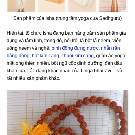
Sản phẩm của Isha (trung tâm yoga của Sadhguru)
Hiện tại, tổ chức Isha đang bán hàng trăm sản phẩm gia
dụng và tâm linh, trong đó, nổi trội là bột lá neem, viên
uống neem và nghệ,
bình đồng đựng nước
,
nhẫn rắn
bằng đồng
,
hạt kim cang
,
chuỗi kim cang
, quần áo yoga,
mật ong thiên nhiên, bột ngũ cốc dinh dưỡng, đèn dầu,
khăn lụa, các dạng khác nhau của Linga bhairavi… và
rất nhiều sản phẩm khác.