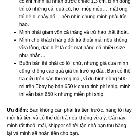
có khi mình lại nhận được chiếc 1,3 cm. Bình đồng
thì có những cái quá cũ, hơi móp méo…, mật ong
thì dễ bị chảy đổ… nên nhìn chung mình phải trừ
hao.
Mình phải giam vốn cả tháng và trừ hao thất thoát.
Mình cho khách hàng đổi trả thoải mái nếu không
vừa lòng, đặc biệt là các mặt hàng có nhiều size
như nhẫn…
Buôn bán thì phải có lời chứ, nhưng giá của mình
cũng không cao quá giá thị trường đâu. Bạn có thể
tra cứu trên sàn thương mại, ví dụ bình đồng 500
ml trên Ebay họ bán 650 k chưa tính phí ship, mình
thì vẫn bán 650 k nhưng miễn phí ship.
Ưu điểm:
Bạn không cần phải trả tiền trước, hàng tới tay
mới trả tiền và có thể đổi trả nếu không vừa ý. Cái này
mình rất thoải mái, shipper sẽ tới tận nhà bạn thu hàng
lại và mình sẽ hoàn tiền cho bạn.