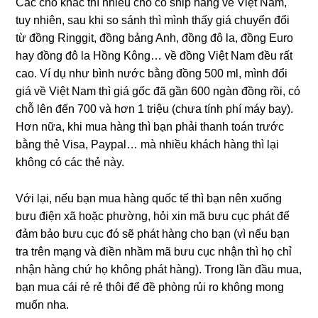
Các chỗ khác thì nhiều chỗ có ship hàng về Việt Nam,
tuy nhiên, sau khi so sánh thì mình thấy giá chuyển đổi
từ đồng Ringgit, đồng bảng Anh, đồng đô la, đồng Euro
hay đồng đô la Hồng Kông… về đồng Việt Nam đều rất
cao. Ví dụ như bình nước bằng đồng 500 ml, mình đổi
giá về Việt Nam thì giá gốc đã gần 600 ngàn đồng rồi, có
chỗ lên đến 700 và hơn 1 triệu (chưa tính phí máy bay).
Hơn nữa, khi mua hàng thì bạn phải thanh toán trước
bằng thẻ Visa, Paypal… mà nhiều khách hàng thì lại
không có các thẻ này.
Với lại, nếu bạn mua hàng quốc tế thì bạn nên xuống
bưu điện xã hoặc phường, hỏi xin mã bưu cục phát để
đảm bảo bưu cục đó sẽ phát hàng cho bạn (vì nếu bạn
tra trên mạng và điền nhầm mã bưu cục nhận thì họ chỉ
nhận hàng chứ họ không phát hàng). Trong lần đầu mua,
bạn mua cái rẻ rẻ thôi để đề phòng rủi ro không mong
muốn nha.