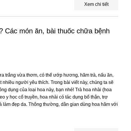
Xem chi tiết
gì? Các món ăn, bài thuốc chữa bệnh
vừa trắng vừa thơm, có thể ướp hương, hãm trà, nấu ăn,
t nhiều người yêu thích. Trong bài viết này, chúng ta sẽ
ng dụng của loại hoa này, bạn nhé! Trà hoa nhài (hoa
eo y học cổ truyền, hoa nhài có tác dụng bổ thận, trợ
à làm đẹp da. Thông thường, dân gian dùng hoa hãm với