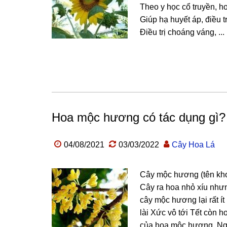
Theo y học cổ truyền, 
Giúp hạ huyết áp, điều t
Điều trị choáng váng, ...
Hoa mộc hương có tác dụng gì? 
04/08/2021
03/03/2022
Cây Hoa Lá
Cây mộc hương (tên kho
Cây ra hoa nhỏ xíu nhưn
cây mộc hương lại rất í
lài Xức vô tới Tết còn h
của hoa mộc hương. Ngo