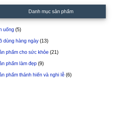
idebar
Danh mục sản phẩm
hính
n uống
(5)
ồ dùng hàng ngày
(13)
ản phẩm cho sức khỏe
(21)
ản phẩm làm đẹp
(9)
ản phẩm thánh hiến và nghi lễ
(6)