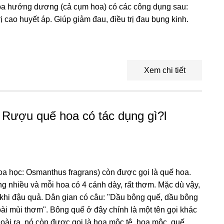
hoa hướng dương (cả cụm hoa) có các công dụng sau:
rị cao huyết áp. Giúp giảm đau, điều trị đau bụng kinh.
Xem chi tiết
Rượu quế hoa có tác dụng gì?l
a học: Osmanthus fragrans) còn được gọi là quế hoa.
g nhiều và mỗi hoa có 4 cánh dày, rất thơm. Mặc dù vậy,
t khi đậu quả. Dân gian có câu: "Dầu bông quế, dầu bông
oài mùi thơm". Bông quế ở đây chính là một tên gọi khác
ài ra, nó còn được gọi là hoa mộc tê, hoa mộc, quế