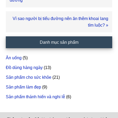
viết
dương
trước
Bài
Vì sao người bị tiểu đường nên ăn thêm khoai lang
viết
tím luộc? »
sau
Sidebar
Danh mục sản phẩm
chính
Ăn uống
(5)
Đồ dùng hàng ngày
(13)
Sản phẩm cho sức khỏe
(21)
Sản phẩm làm đẹp
(9)
Sản phẩm thánh hiến và nghi lễ
(6)