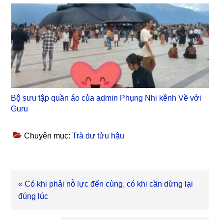
Bộ sưu tập quần áo của admin Phụng Nhi kênh Về với
Guru
Chuyên mục:
Trà dư tửu hậu
Bài
« Có khi phải nỗ lực đến cùng, có khi cần dừng lại
viết
đúng lúc
trước