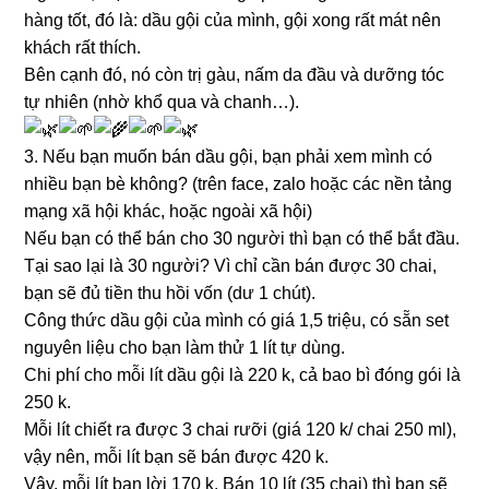
hàng tốt, đó là: dầu gội của mình, gội xong rất mát nên
khách rất thích.
Bên cạnh đó, nó còn trị gàu, nấm da đầu và dưỡng tóc
tự nhiên (nhờ khổ qua và chanh…).
3. Nếu bạn muốn bán dầu gội, bạn phải xem mình có
nhiều bạn bè không? (trên face, zalo hoặc các nền tảng
mạng xã hội khác, hoặc ngoài xã hội)
Nếu bạn có thể bán cho 30 người thì bạn có thể bắt đầu.
Tại sao lại là 30 người? Vì chỉ cần bán được 30 chai,
bạn sẽ đủ tiền thu hồi vốn (dư 1 chút).
Công thức dầu gội của mình có giá 1,5 triệu, có sẵn set
nguyên liệu cho bạn làm thử 1 lít tự dùng.
Chi phí cho mỗi lít dầu gội là 220 k, cả bao bì đóng gói là
250 k.
Mỗi lít chiết ra được 3 chai rưỡi (giá 120 k/ chai 250 ml),
vậy nên, mỗi lít bạn sẽ bán được 420 k.
Vậy, mỗi lít bạn lời 170 k. Bán 10 lít (35 chai) thì bạn sẽ