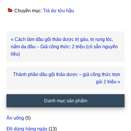
Chuyên mục:
Trà dư tửu hậu
Bài
« Cách làm dầu gội thảo dược trị gàu, trị rụng tóc,
viết
nấm da đầu – Giá công thức: 2 triệu (có sẵn nguyên
trước
liệu)
Bài
Thành phần dầu gội thảo dược – giá công thức trọn
viết
gói 2 triệu »
sau
Sidebar
Danh mục sản phẩm
chính
Ăn uống
(5)
Đồ dùng hàng ngày
(13)