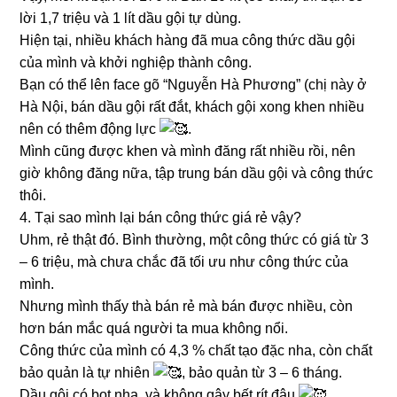
lời 1,7 triệu và 1 lít dầu gội tự dùng.
Hiện tại, nhiều khách hàng đã mua công thức dầu gội
của mình và khởi nghiệp thành công.
Bạn có thể lên face gõ “Nguyễn Hà Phương” (chị này ở
Hà Nội, bán dầu gội rất đắt, khách gội xong khen nhiều
nên có thêm động lực
.
Mình cũng được khen và mình đăng rất nhiều rồi, nên
giờ không đăng nữa, tập trung bán dầu gội và công thức
thôi.
4. Tại sao mình lại bán công thức giá rẻ vậy?
Uhm, rẻ thật đó. Bình thường, một công thức có giá từ 3
– 6 triệu, mà chưa chắc đã tối ưu như công thức của
mình.
Nhưng mình thấy thà bán rẻ mà bán được nhiều, còn
hơn bán mắc quá người ta mua không nổi.
Công thức của mình có 4,3 % chất tạo đặc nha, còn chất
bảo quản là tự nhiên
, bảo quản từ 3 – 6 tháng.
Dầu gội có bọt nha, và không gây bết rít đâu
.