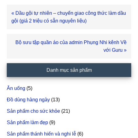
Bài
« Dầu gội tự nhiên – chuyển giao công thức làm dầu
viết
gội (giá 2 triệu có sẵn nguyên liệu)
trước
Bài
Bộ sưu tập quần áo của admin Phụng Nhi kênh Về
viết
với Guru »
sau
Sidebar
Danh mục sản phẩm
chính
Ăn uống
(5)
Đồ dùng hàng ngày
(13)
Sản phẩm cho sức khỏe
(21)
Sản phẩm làm đẹp
(9)
Sản phẩm thánh hiến và nghi lễ
(6)