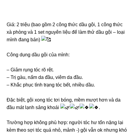
Giá: 2 triệu (bao gồm 2 công thức dầu gội, 1 công thức
xà phòng và 1 set nguyên liệu để làm thử dầu gội – loại
mình đang bán)
Công dụng dầu gội của mình:
– Giảm rụng tóc rõ rệt.
– Trị gàu, nấm da đầu, viêm da đầu.
– Khắc phục tình trạng tóc bết, nhiều dầu.
Đặc biệt, gội xong tóc tơi bóng, mềm mượt hơn và da
đầu mát lạnh sảng khoái
.
Trường hợp không phù hợp: người tóc hư tổn nặng lại
kèm theo sợi tóc quá nhỏ, mảnh -) gội vẫn ok nhưng khó