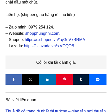
chải đầu một chút.
Liên hệ: (shipper giao hàng rồi thu tiền)
– Zalo mình: 0979 254 124.
– Website:
shopphungnhi.com.
– Shopee:
https://s.shopee.vn/1qGeV7BRMA
– Lazada:
https://s.lazada.vn/s.VOQOB
Có lỗi khi tải đánh giá.
Bài viết liên quan
Thuê đồ cổ trang rẻ nhất thị trường – giao tận nơi thu tận