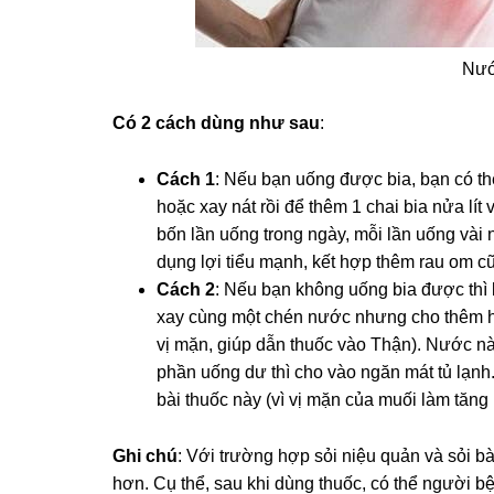
Nướ
Có 2 cách dùng như sau
:
Cách 1
: Nếu bạn uống được bia, bạn có th
hoặc xay nát rồi để thêm 1 chai bia nửa lít
bốn lần uống trong ngày, mỗi lần uống vài 
dụng lợi tiểu mạnh, kết hợp thêm rau om cũn
Cách 2
: Nếu bạn không uống bia được thì 
xay cùng một chén nước nhưng cho thêm ha
vị mặn, giúp dẫn thuốc vào Thận). Nước nà
phần uống dư thì cho vào ngăn mát tủ lạnh
bài thuốc này (vì vị mặn của muối làm tăng 
Ghi chú
: Với trường hợp sỏi niệu quản và sỏi bà
hơn. Cụ thể, sau khi dùng thuốc, có thể người 