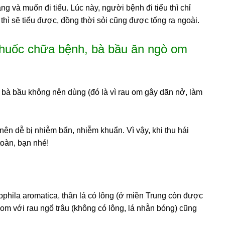
ng và muốn đi tiểu. Lúc này, người bệnh đi tiểu thì chỉ
ểu thì sẽ tiểu được, đồng thời sỏi cũng được tống ra ngoài.
thuốc chữa bệnh, bà bầu ăn ngò om
ác bà bầu không nên dùng (đó là vì rau om gây dãn nở, làm
n dễ bị nhiễm bẩn, nhiễm khuẩn. Vì vậy, khi thu hái
toàn, bạn nhé!
phila aromatica, thân lá có lông (ở miền Trung còn được
ò om với rau ngổ trâu (không có lông, lá nhẵn bóng) cũng