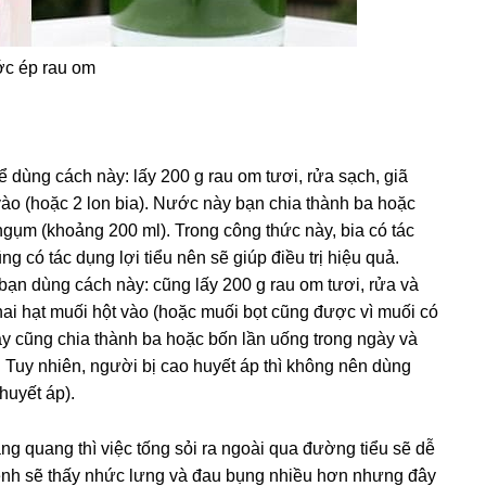
c ép rau om
ể dùng cách này: lấy 200 g rau om tươi, rửa sạch, giã
 vào (hoặc 2 lon bia). Nước này bạn chia thành ba hoặc
ngụm (khoảng 200 ml). Trong công thức này, bia có tác
g có tác dụng lợi tiểu nên sẽ giúp điều trị hiệu quả.
bạn dùng cách này: cũng lấy 200 g rau om tươi, rửa và
i hạt muối hột vào (hoặc muối bọt cũng được vì muối có
y cũng chia thành ba hoặc bốn lần uống trong ngày và
. Tuy nhiên, người bị cao huyết áp thì không nên dùng
huyết áp).
ng quang thì việc tống sỏi ra ngoài qua đường tiểu sẽ dễ
bệnh sẽ thấy nhức lưng và đau bụng nhiều hơn nhưng đây