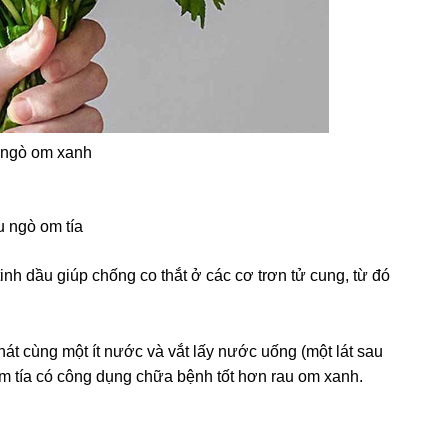
ngò om xanh
 ngò om tía
h dầu giúp chống co thắt ở các cơ trơn tử cung, từ đó
 nát cùng một ít nước và vắt lấy nước uống (một lát sau
om tía có công dụng chữa bệnh tốt hơn rau om xanh.