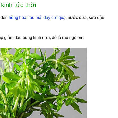
kinh tức thời
e đến
hồng hoa
,
rau má
,
dây cứt quạ
, nước dừa, sữa đậu
giúp giảm đau bụng kinh nữa, đó là rau ngò om.