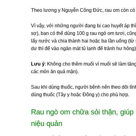
Theo lương y Nguyễn Công Đức, rau om còn có cô
Vì vậy, với những người đang bị cao huyết áp th
sợ), bạn có thể dùng 100 g rau ngò om tươi, cũng
lấy nước và chia thành hai hoặc ba lần uống (từ
dư thì để vào ngăn mát tủ lạnh để tránh hư hỏng)
Lưu ý
: Không cho thêm muối vì muối sẽ làm tăn
các món ăn quá mặn).
Sau khi dùng thuốc, người bệnh nên theo dõi tìn
dùng thuốc (Tây y hoặc Đông y) cho phù hợp.
Rau ngò om chữa sỏi thận, giúp l
niệu quản