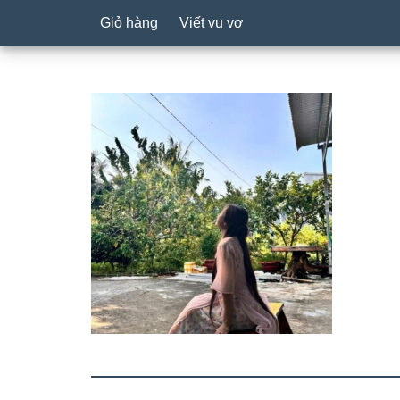
Giỏ hàng
Viết vu vơ