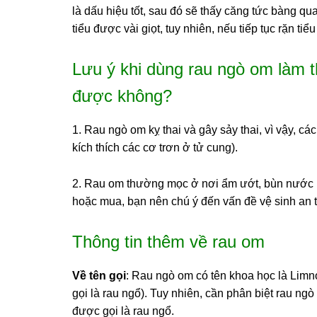
là dấu hiệu tốt, sau đó sẽ thấy căng tức bàng qua
tiểu được vài giọt, tuy nhiên, nếu tiếp tục rặn ti
Lưu ý khi dùng rau ngò om làm 
được không?
1. Rau ngò om kỵ thai và gây sảy thai, vì vậy, c
kích thích các cơ trơn ở tử cung).
2. Rau om thường mọc ở nơi ẩm ướt, bùn nước nê
hoặc mua, bạn nên chú ý đến vấn đề vệ sinh an 
Thông tin thêm về rau om
Về tên gọi
: Rau ngò om có tên khoa học là
Limno
gọi là rau ngổ). Tuy nhiên, cần phân biệt rau ng
được gọi là rau ngổ.