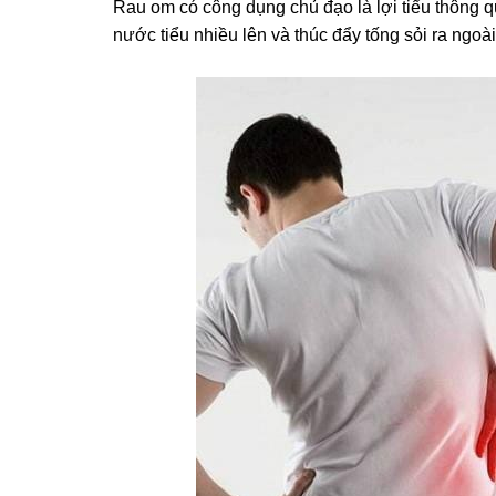
Rau om có công dụng chủ đạo là lợi tiểu thông q
nước tiểu nhiều lên và thúc đẩy tống sỏi ra ngoà