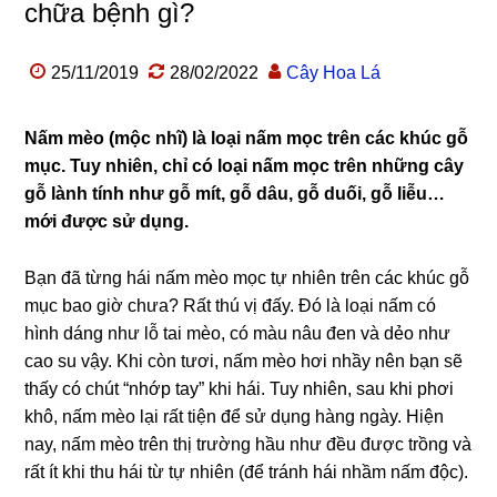
chữa bệnh gì?
25/11/2019
28/02/2022
Cây Hoa Lá
Nấm mèo (mộc nhĩ) là loại nấm mọc trên các khúc gỗ
mục. Tuy nhiên, chỉ có loại nấm mọc trên những cây
gỗ lành tính như gỗ mít, gỗ dâu, gỗ duối, gỗ liễu…
mới được sử dụng.
Bạn đã từng hái nấm mèo mọc tự nhiên trên các khúc gỗ
mục bao giờ chưa? Rất thú vị đấy. Đó là loại nấm có
hình dáng như lỗ tai mèo, có màu nâu đen và dẻo như
cao su vậy. Khi còn tươi, nấm mèo hơi nhầy nên bạn sẽ
thấy có chút “nhớp tay” khi hái. Tuy nhiên, sau khi phơi
khô, nấm mèo lại rất tiện để sử dụng hàng ngày. Hiện
nay, nấm mèo trên thị trường hầu như đều được trồng và
rất ít khi thu hái từ tự nhiên (để tránh hái nhầm nấm độc).