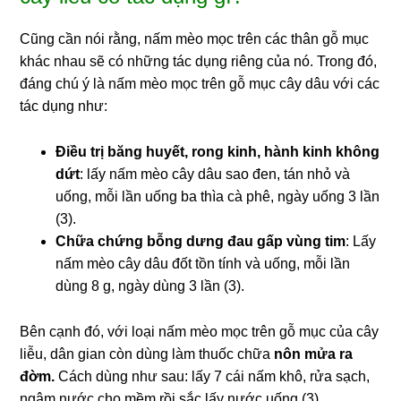
Cũng cần nói rằng, nấm mèo mọc trên các thân gỗ mục
khác nhau sẽ có những tác dụng riêng của nó. Trong đó,
đáng chú ý là nấm mèo mọc trên gỗ mục cây dâu với các
tác dụng như:
Điều trị băng huyết, rong kinh, hành kinh không
dứt
: lấy nấm mèo cây dâu sao đen, tán nhỏ và
uống, mỗi lần uống ba thìa cà phê, ngày uống 3 lần
(3).
Chữa chứng bỗng dưng đau gấp vùng tim
: Lấy
nấm mèo cây dâu đốt tồn tính và uống, mỗi lần
dùng 8 g, ngày dùng 3 lần (3).
Bên cạnh đó, với loại nấm mèo mọc trên gỗ mục của cây
liễu, dân gian còn dùng làm thuốc chữa
nôn mửa ra
đờm.
Cách dùng như sau: lấy 7 cái nấm khô, rửa sạch,
ngâm nước cho mềm rồi sắc lấy nước uống (3).