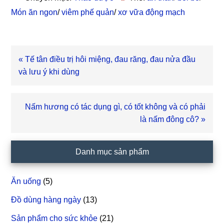
Món ăn ngon
/
viêm phế quản
/
xơ vữa động mạch
Bài
« Tế tân điều trị hôi miệng, đau răng, đau nửa đầu
viết
và lưu ý khi dùng
trước
Bài
Nấm hương có tác dụng gì, có tốt không và có phải
viết
là nấm đông cô? »
sau
Sidebar
Danh mục sản phẩm
chính
Ăn uống
(5)
Đồ dùng hàng ngày
(13)
Sản phẩm cho sức khỏe
(21)