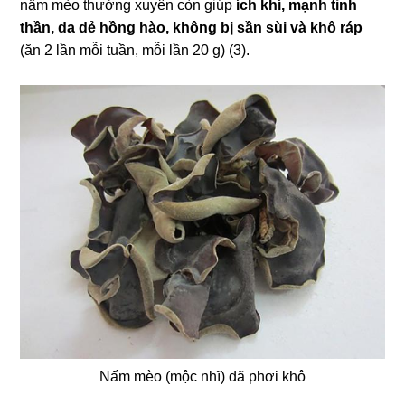
nấm mèo thường xuyên còn giúp
ích khí, mạnh tinh
thần, da dẻ hồng hào, không bị sần sùi và khô ráp
(ăn 2 lần mỗi tuần, mỗi lần 20 g) (3).
Nấm mèo (mộc nhĩ) đã phơi khô