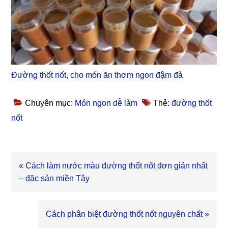
Đường thốt nốt, cho món ăn thơm ngon đậm đà
Chuyên mục:
Món ngon dễ làm
Thẻ:
đường thốt
nốt
Bài
« Cách làm nước màu đường thốt nốt đơn giản nhất
viết
– đặc sản miền Tây
trước
Bài
Cách phân biệt đường thốt nốt nguyên chất »
viết