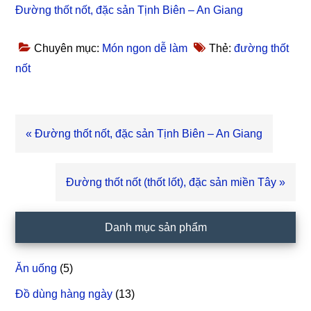
Đường thốt nốt, đặc sản Tịnh Biên – An Giang
Chuyên mục:
Món ngon dễ làm
Thẻ:
đường thốt
nốt
Bài
« Đường thốt nốt, đặc sản Tịnh Biên – An Giang
viết
trước
Bài
Đường thốt nốt (thốt lốt), đặc sản miền Tây »
viết
sau
Sidebar
Danh mục sản phẩm
chính
Ăn uống
(5)
Đồ dùng hàng ngày
(13)