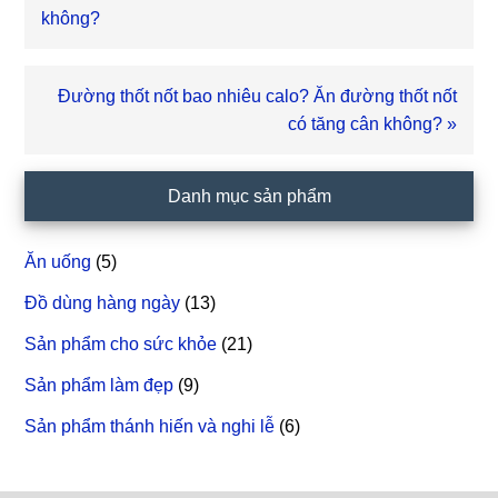
viết
không?
trước
Bài
Đường thốt nốt bao nhiêu calo? Ăn đường thốt nốt
viết
có tăng cân không? »
sau
Sidebar
Danh mục sản phẩm
chính
Ăn uống
(5)
Đồ dùng hàng ngày
(13)
Sản phẩm cho sức khỏe
(21)
Sản phẩm làm đẹp
(9)
Sản phẩm thánh hiến và nghi lễ
(6)