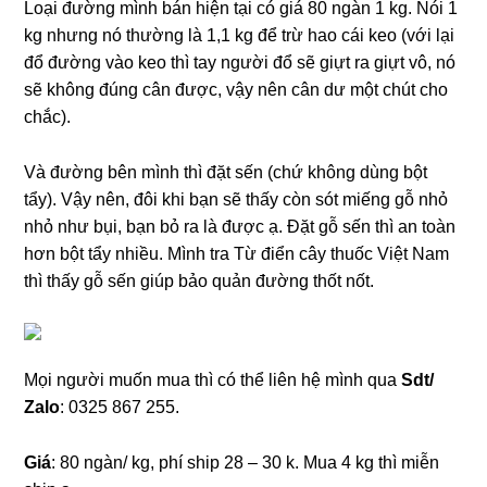
Loại đường mình bán hiện tại có giá 80 ngàn 1 kg. Nói 1
kg nhưng nó thường là 1,1 kg để trừ hao cái keo (với lại
đổ đường vào keo thì tay người đổ sẽ giựt ra giựt vô, nó
sẽ không đúng cân được, vậy nên cân dư một chút cho
chắc).
Và đường bên mình thì đặt sến (chứ không dùng bột
tẩy). Vậy nên, đôi khi bạn sẽ thấy còn sót miếng gỗ nhỏ
nhỏ như bụi, bạn bỏ ra là được ạ. Đặt gỗ sến thì an toàn
hơn bột tẩy nhiều. Mình tra Từ điển cây thuốc Việt Nam
thì thấy gỗ sến giúp bảo quản đường thốt nốt.
Mọi người muốn mua thì có thể liên hệ mình qua
Sdt/
Zalo
: 0325 867 255.
Giá
: 80 ngàn/ kg, phí ship 28 – 30 k. Mua 4 kg thì miễn