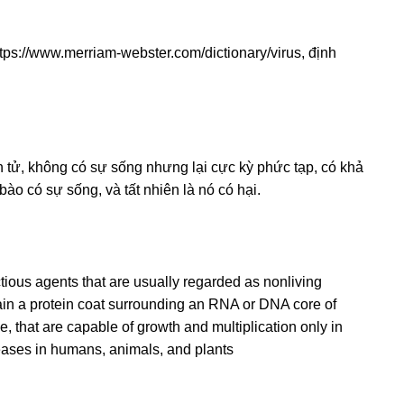
ttps://www.merriam-webster.com/dictionary/virus, định
 tử, không có sự sống nhưng lại cực kỳ phức tạp, có khả
bào có sự sống, và tất nhiên là nó có hại.
ctious agents that are usually regarded as nonliving
ain a protein coat surrounding an RNA or DNA core of
that are capable of growth and multiplication only in
seases in humans, animals, and plants