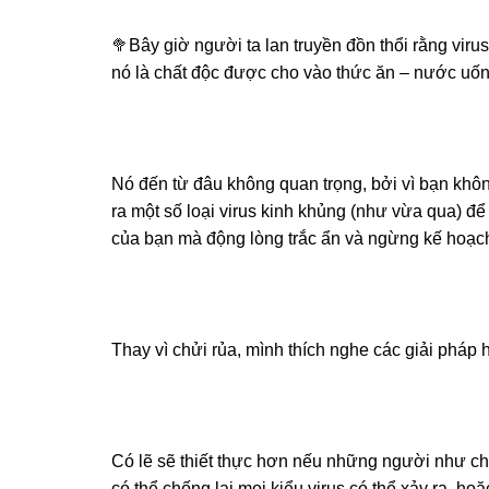
🥦Bây giờ người ta lan truyền đồn thổi rằng viru
nó là chất độc được cho vào thức ăn – nước uố
Nó đến từ đâu không quan trọng, bởi vì bạn khôn
ra một số loại virus kinh khủng (như vừa qua) để
của bạn mà động lòng trắc ẩn và ngừng kế hoạch
Thay vì chửi rủa, mình thích nghe các giải pháp 
Có lẽ sẽ thiết thực hơn nếu những người như ch
có thể chống lại mọi kiểu virus có thể xảy ra, h