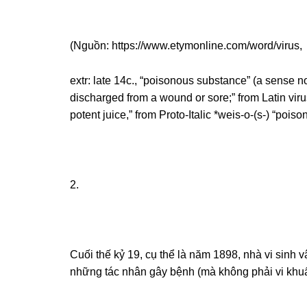
(Nguồn: https://www.etymonline.com/word/virus,
extr: late 14c., “poisonous substance” (a sense now
discharged from a wound or sore;” from Latin virus
potent juice,” from Proto-Italic *weis-o-(s-) “poison
2.
Cuối thế kỷ 19, cụ thể là năm 1898, nhà vi sinh 
những tác nhân gây bệnh (mà không phải vi khuẩ