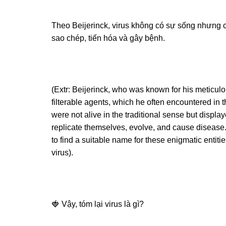
Theo Beijerinck, virus không có sự sống nhưng c
sao chép, tiến hóa và gây bệnh.
(Extr: Beijerinck, who was known for his meticulo
filterable agents, which he often encountered in 
were not alive in the traditional sense but displa
replicate themselves, evolve, and cause disease.
to find a suitable name for these enigmatic entiti
virus).
🍓 Vậy, tóm lại virus là gì?