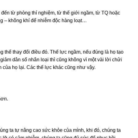
s đến từ phòng thí nghiệm, từ thế giới ngầm, từ TQ hoặc
ng – không khí để nhiễm độc hàng loạt…
g thể thay đổi điều đó. Thế lực ngầm, nếu đúng là họ tạo
 giảm dân số nhân loại thì cũng không vì một vài lời chửi
 của họ lại. Các thế lực khác cũng như vậy.
hơn.
úng ta tự nâng cao sức khỏe của mình, khi đó, chúng ta
oặc lỡ có cảm nhiễm, chúng ta cũng đủ sức để phục hồi.