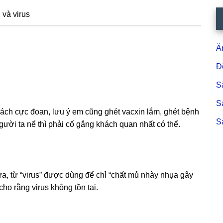
 và virus
S
c
Ă
Đ
S
S
ách cực đoan, lưu ý em cũng ghét vacxin lắm, ghét bệnh
S
gười ta nể thì phải cố gắng khách quan nhất có thể.
xưa, từ “virus” được dùng để chỉ “chất mủ nhày nhụa gây
cho rằng virus không tồn tại.