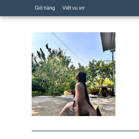
Giỏ hàng
Viết vu vơ