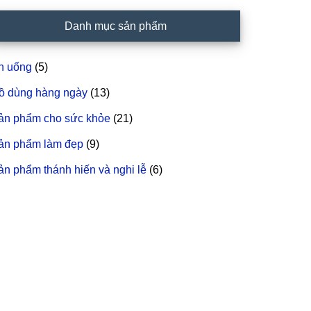
idebar
Danh mục sản phẩm
hính
n uống
(5)
ồ dùng hàng ngày
(13)
ản phẩm cho sức khỏe
(21)
ản phẩm làm đẹp
(9)
ản phẩm thánh hiến và nghi lễ
(6)