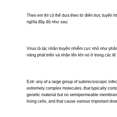
Theo em thì có thể dựa theo từ điển trực tuyến h
nghĩa đầy đủ như sau:
Virus là tác nhân truyền nhiễm cực nhỏ như phân
năng phát triển và nhân lên khi nó ở trong các tế 
Extr: any of a large group of submicroscopic infe
extremely complex molecules, that typically cont
genetic material but no semipermeable membrane, 
living cells, and that cause various important di