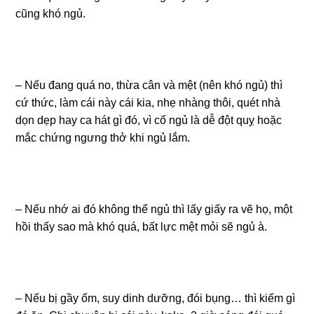
cũng khó ngủ.
– Nếu đang quá no, thừa cân và mệt (nên khó ngủ) thì
cứ thức, làm cái này cái kia, nhẹ nhàng thôi, quét nhà
dọn dẹp hay ca hát gì đó, vì cố ngủ là dễ đột quỵ hoặc
mắc chứng ngưng thở khi ngủ lắm.
– Nếu nhớ ai đó không thể ngủ thì lấy giấy ra vẽ họ, một
hồi thấy sao mà khó quá, bất lực mệt mỏi sẽ ngủ à.
– Nếu bị gầy ốm, suy dinh dưỡng, đói bụng… thì kiếm gì