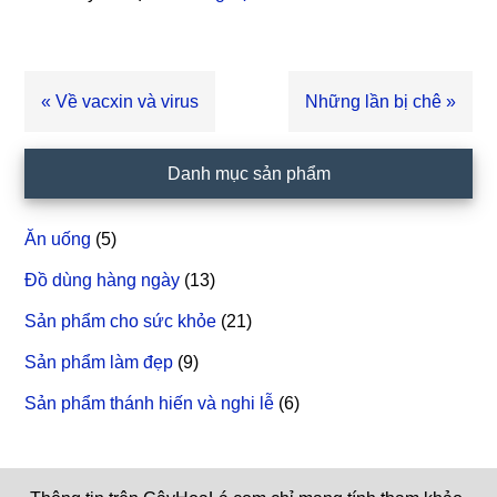
Bài
« Về vacxin và virus
Bài
Những lần bị chê »
viết
viết
trước
sau
Sidebar
Danh mục sản phẩm
chính
Ăn uống
(5)
Đồ dùng hàng ngày
(13)
Sản phẩm cho sức khỏe
(21)
Sản phẩm làm đẹp
(9)
Sản phẩm thánh hiến và nghi lễ
(6)