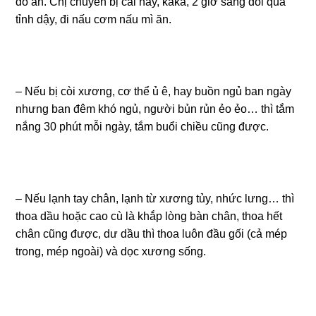
đó ăn. Chị chuyên bị cái này, kaka, 2 giờ sáng đói quá
tỉnh dậy, đi nấu cơm nấu mì ăn.
– Nếu bị còi xương, cơ thể ủ ê, hay buồn ngủ ban ngày
nhưng ban đêm khó ngủ, người bủn rủn ẻo ẻo… thì tắm
nắng 30 phút mỗi ngày, tắm buổi chiều cũng được.
– Nếu lạnh tay chân, lạnh từ xương tủy, nhức lưng… thì
thoa dầu hoặc cao cù là khắp lòng bàn chân, thoa hết
chân cũng được, dư dầu thì thoa luôn đầu gối (cả mép
trong, mép ngoài) và dọc xương sống.