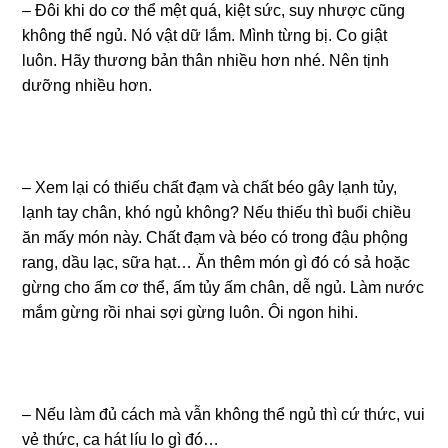
– Đôi khi do cơ thể mệt quá, kiệt sức, suy nhược cũng
không thể ngủ. Nó vật dữ lắm. Mình từng bị. Co giật
luôn. Hãy thương bản thân nhiều hơn nhé. Nên tịnh
dưỡng nhiều hơn.
– Xem lại có thiếu chất đạm và chất béo gây lạnh tủy,
lạnh tay chân, khó ngủ không? Nếu thiếu thì buổi chiều
ăn mấy món này. Chất đạm và béo có trong đậu phộng
rang, dầu lạc, sữa hạt… Ăn thêm món gì đó có sả hoặc
gừng cho ấm cơ thể, ấm tủy ấm chân, dễ ngủ. Làm nước
mắm gừng rồi nhai sợi gừng luôn. Ôi ngon hihi.
– Nếu làm đủ cách mà vẫn không thể ngủ thì cứ thức, vui
vẻ thức, ca hát líu lo gì đó…