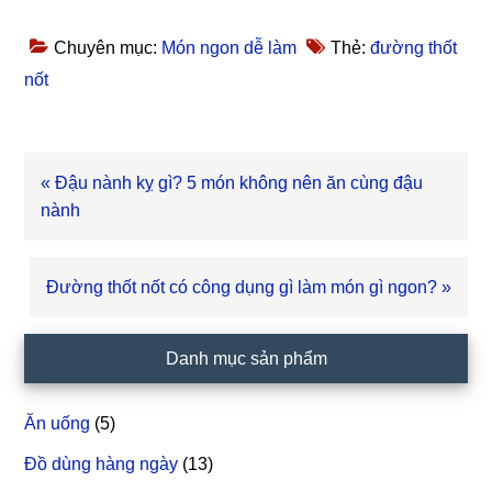
Chuyên mục:
Món ngon dễ làm
Thẻ:
đường thốt
nốt
Bài
« Đậu nành kỵ gì? 5 món không nên ăn cùng đậu
viết
nành
trước
Bài
Đường thốt nốt có công dụng gì làm món gì ngon? »
viết
sau
Sidebar
Danh mục sản phẩm
chính
Ăn uống
(5)
Đồ dùng hàng ngày
(13)