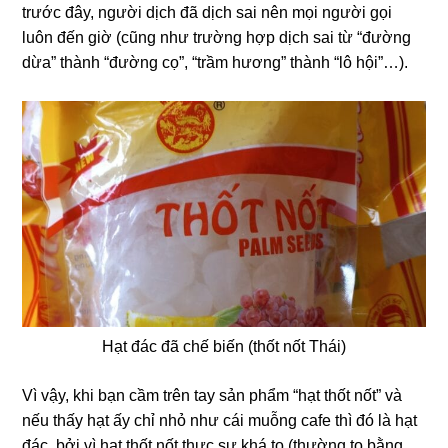
trước đây, người dịch đã dịch sai nên mọi người gọi
luôn đến giờ (cũng như trường hợp dịch sai từ “đường
dừa” thành “đường cọ”, “trầm hương” thành “lô hội”…).
Hạt đác đã chế biến (thốt nốt Thái)
Vì vậy, khi bạn cầm trên tay sản phẩm “hạt thốt nốt” và
nếu thấy hạt ấy chỉ nhỏ như cái muỗng cafe thì đó là hạt
đác, bởi vì hạt thốt nốt thực sự khá to (thường to bằng