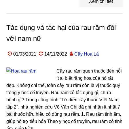
Xem chi tiết
Tác dụng và tác hại của rau răm đối
với nam nữ
01/03/2021
14/11/2022
Cây Hoa Lá
Cây rau răm quen thuộc đến nỗi
ít ai biết rằng hoa của nó rất
đẹp. Không chỉ thế, toàn cây rau răm còn là vị thuốc quý
trong y học cổ truyền. Rau răm có tác dụng gì, chữa
bệnh gì? Trong công trình "Từ điển cây thuốc Việt Nam,
tập 2", nhà nghiên cứu Võ Văn Chi đã ghi nhận ít nhất 7
bài thuốc hữu hiệu có dùng rau răm. 1. Rau răm tính ấm,
giúp hỗ trợ tiêu hóa Theo y học cổ truyền, rau răm có tính
ấm, giúp kích ...