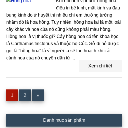
Khi nói đến vị thuốc hồng hoa
điều trị bế kinh, mất kinh và đau
bụng kinh do ứ huyết thì nhiều chị em thường tưởng
nhầm đó là hoa hồng. Tuy nhiên, hồng hoa lại là một loài
cây khác và hoa của nó cũng không phải màu hồng.
Hồng hoa là vị thuốc gì? Cây hồng hoa có tên khoa học
là Carthamus tinctorius và thuộc họ Cúc. Sở dĩ nó được
gọi là "hồng hoa" là vì người ta sẽ thu hoạch khi các
cánh hoa của nó chuyển dần từ ...
Xem chi tiết
Trang
1
Trang
2
»
Sidebar
Danh mục sản phẩm