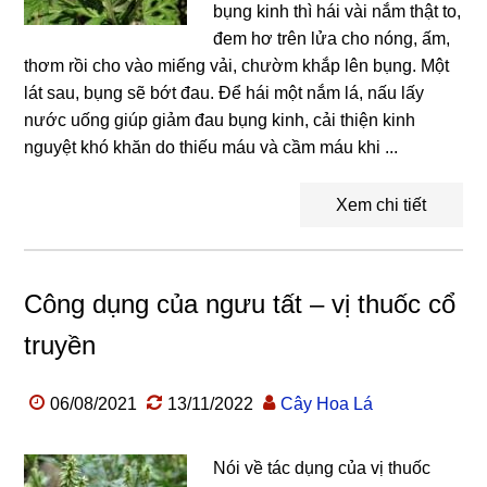
bụng kinh thì hái vài nắm thật to,
đem hơ trên lửa cho nóng, ấm,
thơm rồi cho vào miếng vải, chườm khắp lên bụng. Một
lát sau, bụng sẽ bớt đau. Để hái một nắm lá, nấu lấy
nước uống giúp giảm đau bụng kinh, cải thiện kinh
nguyệt khó khăn do thiếu máu và cầm máu khi ...
Xem chi tiết
Công dụng của ngưu tất – vị thuốc cổ
truyền
06/08/2021
13/11/2022
Cây Hoa Lá
Nói về tác dụng của vị thuốc