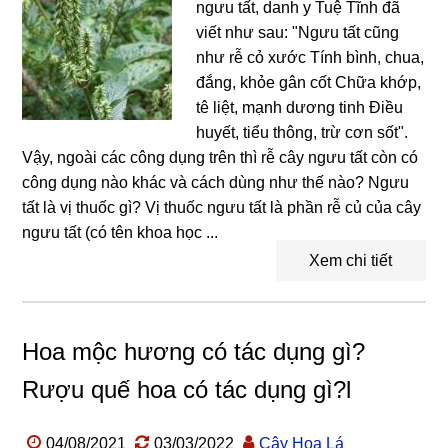
ngưu tất, danh y Tuệ Tĩnh đã
viết như sau: "Ngưu tất cũng
như rễ cỏ xước Tính bình, chua,
đắng, khỏe gân cốt Chữa khớp,
tê liệt, mạnh dương tinh Điều
huyết, tiểu thông, trừ cơn sốt".
Vậy, ngoài các công dụng trên thì rễ cây ngưu tất còn có
công dụng nào khác và cách dùng như thế nào? Ngưu
tất là vị thuốc gì? Vị thuốc ngưu tất là phần rễ củ của cây
ngưu tất (có tên khoa học ...
Xem chi tiết
Hoa mộc hương có tác dụng gì?
Rượu quế hoa có tác dụng gì?l
04/08/2021
03/03/2022
Cây Hoa Lá