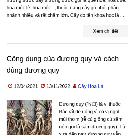
hương trước đây thường được gọi là quế hoa, hoa quế,
hoa mộc tê, hoa mộc..., thuộc dạng cây gỗ nhỏ, phân
nhánh nhiều và rất chậm lớn. Cây có tên khoa học là ...
Xem chi tiết
Công dụng của đương quy và cách
dùng đương quy
12/04/2021
13/11/2022
Cây Hoa Lá
Đương quy (当归) là vị thuốc
Bắc rất dễ uống vì có vị ngọt,
mùi thơm (rễ củ giống củ sâm
nên gọi là sâm đương quy). Từ
xưa đến nay, đương quy vẫn