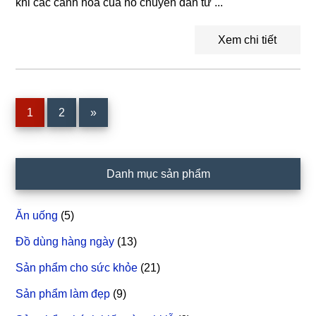
khi các cánh hoa của nó chuyển dần từ ...
Xem chi tiết
Trang
1
Trang
2
»
Sidebar
Danh mục sản phẩm
chính
Ăn uống
(5)
Đồ dùng hàng ngày
(13)
Sản phẩm cho sức khỏe
(21)
Sản phẩm làm đẹp
(9)