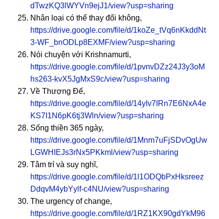
dTwzKQ3lWYVn9ejJ1/view?usp=sharing
Nhân loại có thể thay đổi không,
https://drive.google.com/file/d/1koZe_tVq6nKkddNt
3-WF_bnODLp8EXMF/view?usp=sharing
Nói chuyện với Krishnamurti,
https://drive.google.com/file/d/1pvnvDZz24J3y3oM
hs263-kvX5JgMxS9c/view?usp=sharing
Về Thượng Đế,
https://drive.google.com/file/d/14yIv7IRn7E6NxA4e
KS7I1N6pK6tj3Wln/view?usp=sharing
Sống thiền 365 ngày,
https://drive.google.com/file/d/1Mnm7uFjSDvOgUw
LGWHIEJs3rNx5PKkml/view?usp=sharing
Tâm trí và suy nghĩ,
https://drive.google.com/file/d/1l1ODQbPxHksreez
DdqvM4ybYylf-c4NU/view?usp=sharing
The urgency of change,
https://drive.google.com/file/d/1RZ1KX90gdYkM96