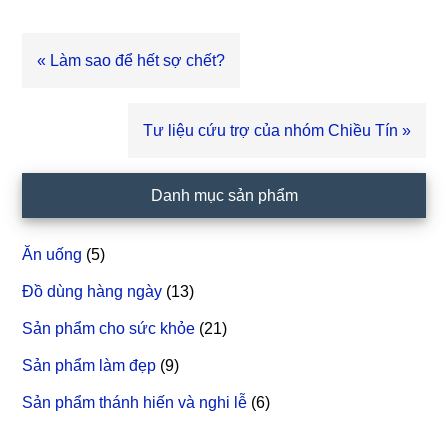
Bài
« Làm sao để hết sợ chết?
viết
trước
Bài
Tư liệu cứu trợ của nhóm Chiều Tín »
viết
sau
Sidebar
Danh mục sản phẩm
chính
Ăn uống
(5)
Đồ dùng hàng ngày
(13)
Sản phẩm cho sức khỏe
(21)
Sản phẩm làm đẹp
(9)
Sản phẩm thánh hiến và nghi lễ
(6)