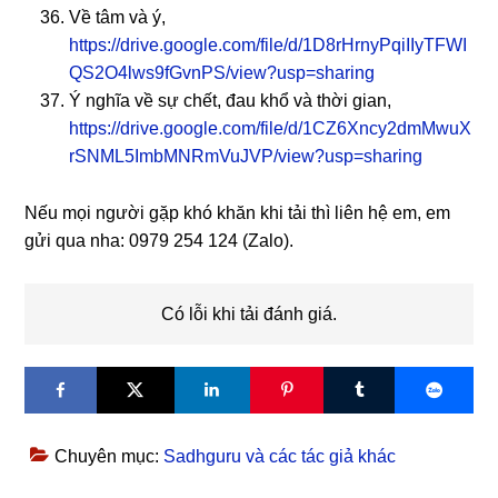
Về tâm và ý,
https://drive.google.com/file/d/1D8rHrnyPqiIIyTFWI
QS2O4lws9fGvnPS/view?usp=sharing
Ý nghĩa về sự chết, đau khổ và thời gian,
https://drive.google.com/file/d/1CZ6Xncy2dmMwuX
rSNML5ImbMNRmVuJVP/view?usp=sharing
Nếu mọi người gặp khó khăn khi tải thì liên hệ em, em
gửi qua nha: 0979 254 124 (Zalo).
Có lỗi khi tải đánh giá.
Chuyên mục:
Sadhguru và các tác giả khác