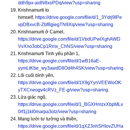
ddh9px-aidN8xoPDq/view?usp=sharing
Krishnamurti to
himself,
https://drive.google.com/file/d/1_3Ydrj9IPe
vpDBxvcB-Zbf8giegTN9Xq/view?usp=sharing
Krishnamurti ở Camel,
https://drive.google.com/file/d/1VbdUPwlXghAWD
VvXno3obCp1Rmx_ChNS/view?usp=sharing
Krishnamurti Tinh yếu phần 1,
https://drive.google.com/file/d/1wB16aE-
yymLtKbe_wy3awdDIlOd4h4SK/view?usp=sharing
Lối cuối bình yên,
https://drive.google.com/file/d/1X9gYynVEEWoOK
yTXCneogv4cRVz_FE-g/view?usp=sharing
Lửa giác ngộ,
https://drive.google.com/file/d/1_BGXHmzxXbpMLx
0rf1j1kI0marpa3otz/view?usp=sharing
Mạng lưới tư tưởng và thiền,
https://drive.google.com/file/d/1qXZ3nhSHIovZUHa