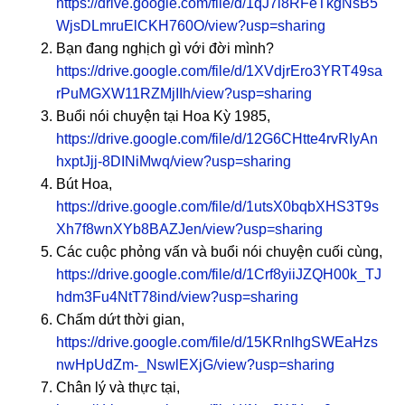
https://drive.google.com/file/d/1qJ7l8RFeTkgNsB5
WjsDLmruElCKH760O/view?usp=sharing
Bạn đang nghịch gì với đời mình?
https://drive.google.com/file/d/1XVdjrEro3YRT49sa
rPuMGXW11RZMjIIh/view?usp=sharing
Buổi nói chuyện tại Hoa Kỳ 1985,
https://drive.google.com/file/d/12G6CHtte4rvRIyAn
hxptJjj-8DINiMwq/view?usp=sharing
Bút Hoa,
https://drive.google.com/file/d/1utsX0bqbXHS3T9s
Xh7f8wnXYb8BAZJen/view?usp=sharing
Các cuộc phỏng vấn và buổi nói chuyện cuối cùng,
https://drive.google.com/file/d/1Crf8yiiJZQH00k_TJ
hdm3Fu4NtT78ind/view?usp=sharing
Chấm dứt thời gian,
https://drive.google.com/file/d/15KRnlhgSWEaHzs
nwHpUdZm-_NswlEXjG/view?usp=sharing
Chân lý và thực tại,