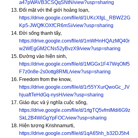
a47pWAVB3CSQqSNtN/view?usp=sharing
Đối mặt với thế giới hoảng loạn,
https://drive.google.com/file/d/1UKcXfgL_RBWZ2G
Kp5-JWQfKOXfCR6mSi/view?usp=sharing
Đời sống thanh tẩy,
https://drive.google.com/file/d/1mWHnHQAzMQ40r
w2WEgGM2CNs52yBvzX9/view?usp=sharing
Đường vào hiện sinh,
https://drive.google.com/file/d/1MGGx1F47WqOM5
F7z0n8e-2s0ottg8RML/view?usp=sharing
Freedom from the know,
https://drive.google.com/file/d/1r55YXurQwoGc_JV
hjuaftTeHdGq-nysH/view?usp=sharing
Giáo dục và ý nghĩa cuộc sống,
https://drive.google.com/file/d/1rtgTQ5vfmIMdi6G9z
SkL2B4WiGgYpFOC/view?usp=sharing
Hiện tượng Krishnamurti,
https://drive.google.com/file/d/1qA65hh_b32DJ5h4