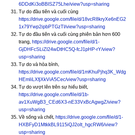
6DDdKi3oBBISZ75Lhe/view?usp=sharing
Tự do đầu tiên và cuối cùng
https://drive.google.com/file/d/18vcR8kryXe6nEG2
1x79Ywp2ipbPTGzTI/view?usp=sharing
Tự do đầu tiên và cuối cùng phiên bản hơn 600
trang,
https://drive.google.com/file/d/1-
GjDHFcSLiZI24wDtHC5Q-fcJ1pHP-rY/view?
usp=sharing
Tự do và hòa bình,
https://drive.google.com/file/d/1mKhuPjhq3K_Wdg
HEmliLXfjXkViA5Cec/view?usp=sharing
Tự do vượt lên trên sự hiểu biết,
https://drive.google.com/file/d/1b-
av1XuWgB3_CEd6X3-nE33VxBcAgwgZ/view?
usp=sharing
Về sống và chết,
https://drive.google.com/file/d/1-
HXBFyD1MtkkBL9115iQJ2oIt_hgcRW6/view?
usp=sharing