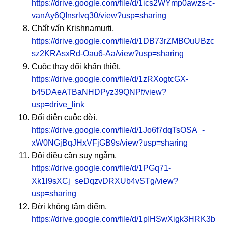
https://drive.google.com/file/d/1ics2WYmp0awzs-c-
vanAy6QInsrlvq30/view?usp=sharing
Chất vấn Krishnamurti,
https://drive.google.com/file/d/1DB73rZMBOuUBzc
sz2KRAsxRd-Oau6-Aa/view?usp=sharing
Cuộc thay đổi khẩn thiết,
https://drive.google.com/file/d/1zRXogtcGX-
b45DAeATBaNHDPyz39QNPf/view?
usp=drive_link
Đối diện cuộc đời,
https://drive.google.com/file/d/1Jo6f7dqTsOSA_-
xW0NGjBqJHxVFjGB9s/view?usp=sharing
Đôi điều cần suy ngẫm,
https://drive.google.com/file/d/1PGq71-
Xk1l9sXCj_seDqzvDRXUb4vSTg/view?
usp=sharing
Đời không tâm điểm,
https://drive.google.com/file/d/1pIHSwXigk3HRK3b