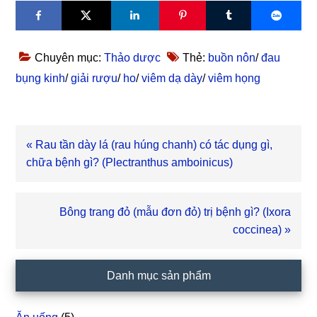
Chuyên mục:
Thảo dược
Thẻ:
buồn nôn
/
đau
bụng kinh
/
giải rượu
/
ho
/
viêm dạ dày
/
viêm họng
Bài
« Rau tần dày lá (rau húng chanh) có tác dụng gì,
viết
chữa bệnh gì? (Plectranthus amboinicus)
trước
Bài
Bông trang đỏ (mẫu đơn đỏ) trị bệnh gì? (Ixora
viết
coccinea) »
sau
Sidebar
Danh mục sản phẩm
chính