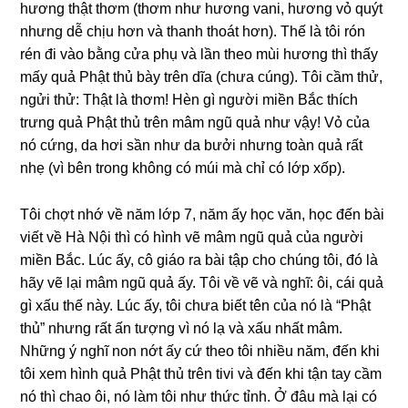
hương thật thơm (thơm như hương vani, hương vỏ quýt
nhưng dễ chịu hơn và thanh thoát hơn). Thế là tôi rón
rén đi vào bằng cửa phụ và lần theo mùi hương thì thấy
mấy quả Phật thủ bày trên dĩa (chưa cúng). Tôi cầm thử,
ngửi thử: Thật là thơm! Hèn gì người miền Bắc thích
trưng quả Phật thủ trên mâm ngũ quả như vậy! Vỏ của
nó cứng, da hơi sần như da bưởi nhưng toàn quả rất
nhẹ (vì bên trong không có múi mà chỉ có lớp xốp).
Tôi chợt nhớ về năm lớp 7, năm ấy học văn, học đến bài
viết về Hà Nội thì có hình vẽ mâm ngũ quả của người
miền Bắc. Lúc ấy, cô giáo ra bài tập cho chúng tôi, đó là
hãy vẽ lại mâm ngũ quả ấy. Tôi về vẽ và nghĩ: ôi, cái quả
gì xấu thế này. Lúc ấy, tôi chưa biết tên của nó là “Phật
thủ” nhưng rất ấn tượng vì nó lạ và xấu nhất mâm.
Những ý nghĩ non nớt ấy cứ theo tôi nhiều năm, đến khi
tôi xem hình quả Phật thủ trên tivi và đến khi tận tay cầm
nó thì chao ôi, nó làm tôi như thức tỉnh. Ở đâu mà lại có