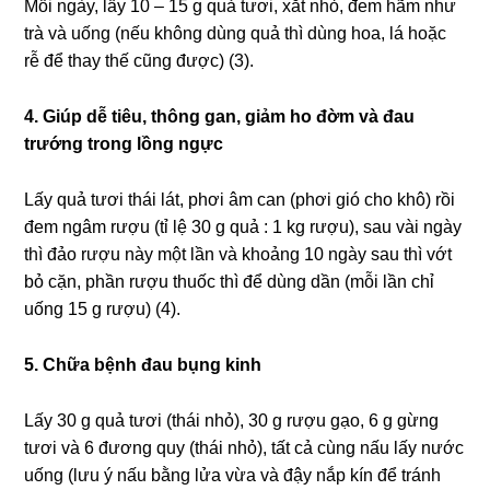
Mỗi ngày, lấy 10 – 15 g quả tươi, xắt nhỏ, đem hãm như
trà và uống (nếu không dùng quả thì dùng hoa, lá hoặc
rễ để thay thế cũng được) (3).
4. Giúp dễ tiêu, thông gan, giảm ho đờm và đau
trướng trong lồng ngực
Lấy quả tươi thái lát, phơi âm can (phơi gió cho khô) rồi
đem ngâm rượu (tỉ lệ 30 g quả : 1 kg rượu), sau vài ngày
thì đảo rượu này một lần và khoảng 10 ngày sau thì vớt
bỏ cặn, phần rượu thuốc thì để dùng dần (mỗi lần chỉ
uống 15 g rượu) (4).
5. Chữa bệnh đau bụng kinh
Lấy 30 g quả tươi (thái nhỏ), 30 g rượu gạo, 6 g gừng
tươi và 6 đương quy (thái nhỏ), tất cả cùng nấu lấy nước
uống (lưu ý nấu bằng lửa vừa và đậy nắp kín để tránh