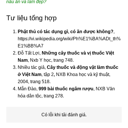
nấu ăn và làm đẹp?
Tư liệu tổng hợp
Phật thủ có tác dụng gì, có ăn được không?
,
https://vi.wikipedia.org/wiki/Ph%E1%BA%ADt_th%
E1%BB%A7
Đỗ Tất Lợi,
Những cây thuốc và vị thuốc Việt
Nam
, Nxb Y học, trang 748.
Nhiều tác giả,
Cây thuốc và động vật làm thuốc
ở Việt Nam
, tập 2
,
NXB Khoa học và kỹ thuật,
2004, trang 518.
Mẫn Đào,
999 bài thuốc ngâm rượu
, NXB Văn
hóa dân tộc, trang 278.
Có lỗi khi tải đánh giá.