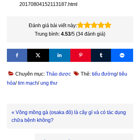
20170804152113187.html
Đánh giá bài viết này:
Trung bình:
4.53
/5 (
34
đánh giá)
Chuyên mục:
Thảo dược
Thẻ:
tiểu đường
/
tiêu
hóa
/
tim mạch
/
ung thư
Bài
« Vông mồng gà (osaka đỏ) là cây gì và có tác dụng
viết
chữa bệnh không?
trước