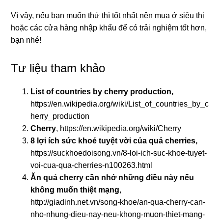
Vì vậy, nếu bạn muốn thử thì tốt nhất nên mua ở siêu thị
hoặc các cửa hàng nhập khẩu để có trải nghiệm tốt hơn,
bạn nhé!
Tư liệu tham khảo
List of countries by cherry production,
https://en.wikipedia.org/wiki/List_of_countries_by_c
herry_production
Cherry
,
https://en.wikipedia.org/wiki/Cherry
8 lợi ích sức khoẻ tuyệt vời của quả cherries,
https://suckhoedoisong.vn/8-loi-ich-suc-khoe-tuyet-
voi-cua-qua-cherries-n100263.html
Ăn quả cherry cần nhớ những điều này nếu
không muốn thiệt mạng
,
http://giadinh.net.vn/song-khoe/an-qua-cherry-can-
nho-nhung-dieu-nay-neu-khong-muon-thiet-mang-