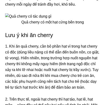
cherry mỗi ngày để tránh đầy hơi, khó tiêu.
Quả cherry có một hạt cứng bên trong
Lưu ý khi ăn cherry
1. Khi ăn quả cherry, cần bỏ phần hạt vì trong hạt cherry
có độc (dùng liều nặng có thể dẫn đến buồn nôn, co giật,
tử vong). Hiển nhiên, trong trường hợp nuốt nguyên hạt
cherry thì không mấy nguy hiểm (tình trạng ngộ độc chỉ
xảy ra khi lỡ nhai hoặc nuốt hạt cherry bị trầy xước). Tuy
nhiên, dù sao đi nữa thì khi mua cherry cho trẻ con ăn,
các bậc phụ huynh cũng nên tách hạt cho trẻ (hoặc dạy
trẻ tự tách hạt trước khi ăn) để đảm bảo an toàn.
2. Trên thực tế, ngoài hạt cherry thì hạt táo, hạt lê, hạt