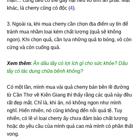
mận… cũng đều có thể gây hại nếu vô tình ăn phải. Mặt
khác, lá cherry cũng có độc (
4
).
3. Ngoài ra, khi mua cherry cần chọn địa điểm uy tín để
tránh mua nhầm loại kém chất lượng (quả sẽ không
ngon). Khi chọn quả, cần lựa những quả to bóng, vỏ còn
cứng và còn cuống quả.
Xem thêm
:
Ăn dâu tây có lợi ích gì cho sức khỏe? Dâu
tây có tác dụng chữa bệnh không?
Có một lần, mình mua vài quả cherry bán bên lề đường
từ Cần Thơ về Kiên Giang thì thấy rằng các quả này đều
rất đẹp mắt. Chỉ là, khi ăn, nó không ngon như mình
nghĩ. Hiển nhiên, nó cũng không đến nỗi quá tệ. Tuy
nhiên, có lẽ vì loại cherry ấy chưa đảm bảo chất lượng
hoặc do yêu cầu của mình quá cao mà mình có phần thất
vọng.