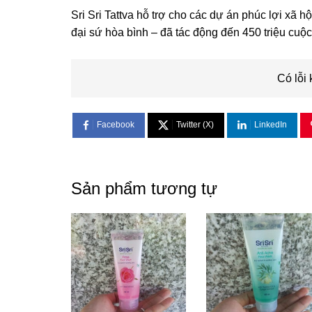
Sri Sri Tattva hỗ trợ cho các dự án phúc lợi xã h
đại sứ hòa bình – đã tác động đến 450 triệu cuộ
Có lỗi 
Facebook
Twitter (X)
LinkedIn
Sản phẩm tương tự