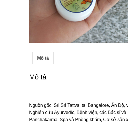
Mô tả
Mô tả
Nguồn gốc: Sri Sri Tattva, tại Bangalore, Ấn Độ
Nghiên cứu Ayurvedic, Bệnh viện, các Bác sĩ và
Panchakarma, Spa và Phòng khám, Cơ sở sản xuấ