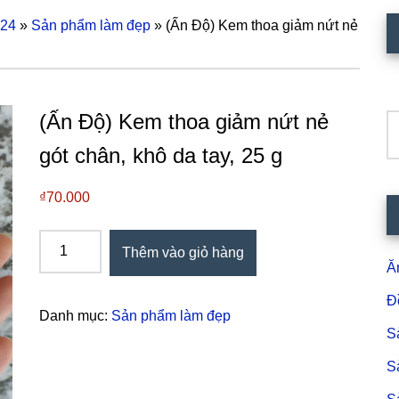
124
»
Sản phẩm làm đẹp
»
(Ấn Độ) Kem thoa giảm nứt nẻ
S
c
(Ấn Độ) Kem thoa giảm nứt nẻ
T
k
gót chân, khô da tay, 25 g
₫
70.000
(Ấn
Thêm vào giỏ hàng
Độ)
Ă
Kem
Đ
thoa
Danh mục:
Sản phẩm làm đẹp
giảm
S
nứt
S
nẻ
gót