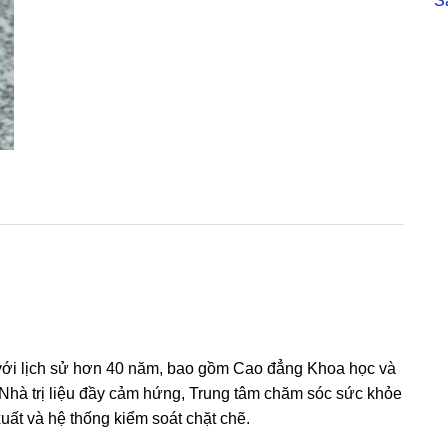
S
chân,
khô
da
tay,
25
g
số
lượng
, với lịch sử hơn 40 năm, bao gồm Cao đẳng Khoa học và
 Nhà trị liệu đầy cảm hứng, Trung tâm chăm sóc sức khỏe
t và hệ thống kiểm soát chặt chẽ.