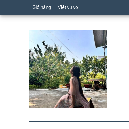
Giỏ hàng
Viết vu vơ