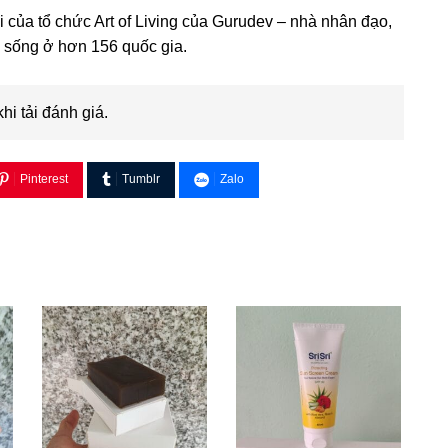
ội của tổ chức Art of Living của Gurudev – nhà nhân đạo,
c sống ở hơn 156 quốc gia.
khi tải đánh giá.
Pinterest
Tumblr
Zalo