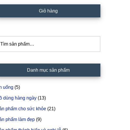
idebar
Giỏ hàng
hính
ìm
iếm:
Danh mục sản phẩm
n uống
(5)
ồ dùng hàng ngày
(13)
ản phẩm cho sức khỏe
(21)
ản phẩm làm đẹp
(9)