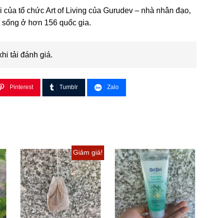
rửa
ội của tổ chức Art of Living của Gurudev – nhà nhân đạo,
sạch
c sống ở hơn 156 quốc gia.
kỹ
số
lượng
khi tải đánh giá.
Pinterest
Tumblr
Zalo
Giảm giá!