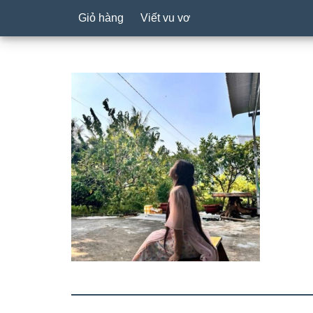
Giỏ hàng
Viết vu vơ