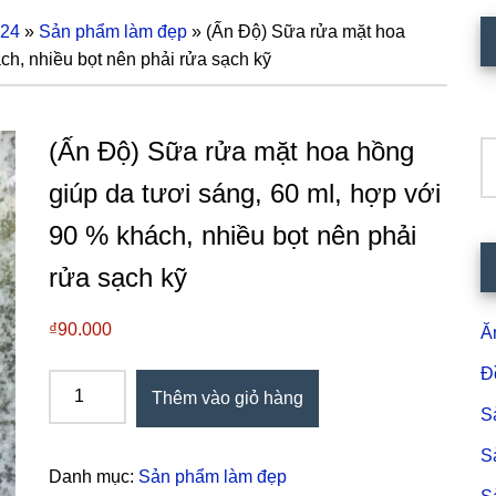
124
»
Sản phẩm làm đẹp
»
(Ấn Độ) Sữa rửa mặt hoa
S
ch, nhiều bọt nên phải rửa sạch kỹ
c
(Ấn Độ) Sữa rửa mặt hoa hồng
T
k
giúp da tươi sáng, 60 ml, hợp với
90 % khách, nhiều bọt nên phải
rửa sạch kỹ
₫
90.000
Ă
Đ
(Ấn
Thêm vào giỏ hàng
Độ)
S
Sữa
S
rửa
Danh mục:
Sản phẩm làm đẹp
mặt