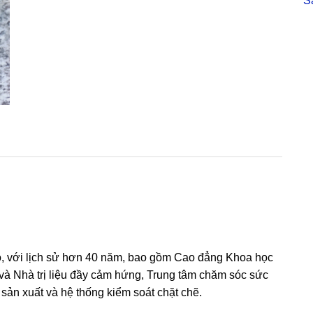
S
hoa
hồng
giúp
da
tươi
sáng,
60
ml,
hợp
với
90
%
khách,
nhiều
 Độ, với lịch sử hơn 40 năm, bao gồm Cao đẳng Khoa học
bọt
 và Nhà trị liệu đầy cảm hứng, Trung tâm chăm sóc sức
nên
n xuất và hệ thống kiểm soát chặt chẽ.
phải