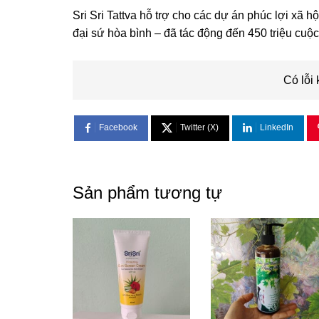
Sri Sri Tattva hỗ trợ cho các dự án phúc lợi xã h
đại sứ hòa bình – đã tác động đến 450 triệu cuộ
Có lỗi 
Facebook
Twitter (X)
LinkedIn
Sản phẩm tương tự