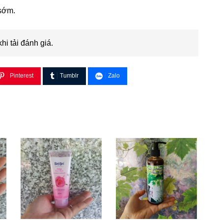
 sớm.
khi tải đánh giá.
Pinterest
Tumblr
Zalo