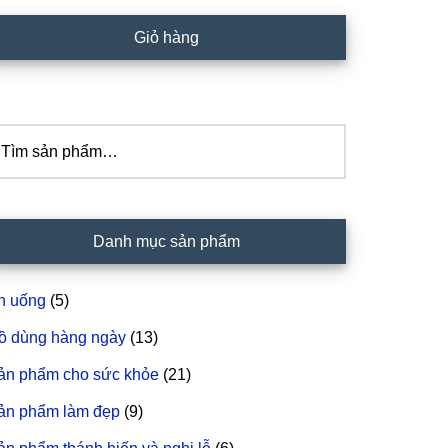
idebar
Giỏ hàng
hính
ìm
iếm:
Danh mục sản phẩm
n uống
(5)
ồ dùng hàng ngày
(13)
ản phẩm cho sức khỏe
(21)
ản phẩm làm đẹp
(9)