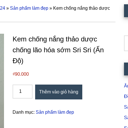
124
»
Sản phẩm làm đẹp
»
Kem chống nắng thảo dược
S
c
Kem chống nắng thảo dược
T
k
chống lão hóa sớm Sri Sri (Ấn
Độ)
₫
90.000
Ă
Kem
Thêm vào giỏ hàng
chống
Đ
nắng
S
thảo
Danh mục:
Sản phẩm làm đẹp
dược
S
chống