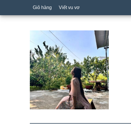
Giỏ hàng
Viết vu vơ