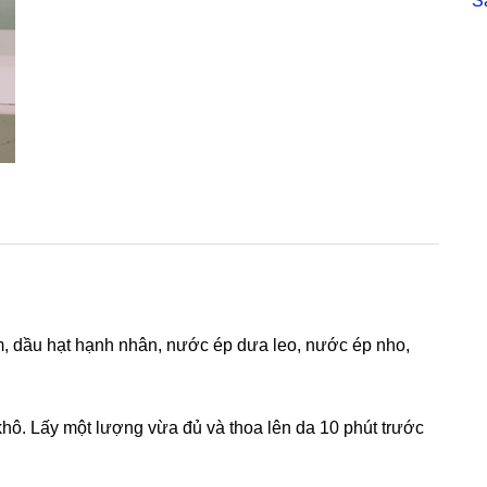
S
lão
hóa
sớm
Sri
Sri
(Ấn
Độ)
số
lượng
m, dầu hạt hạnh nhân, nước ép dưa leo, nước ép nho,
hô. Lấy một lượng vừa đủ và thoa lên da 10 phút trước