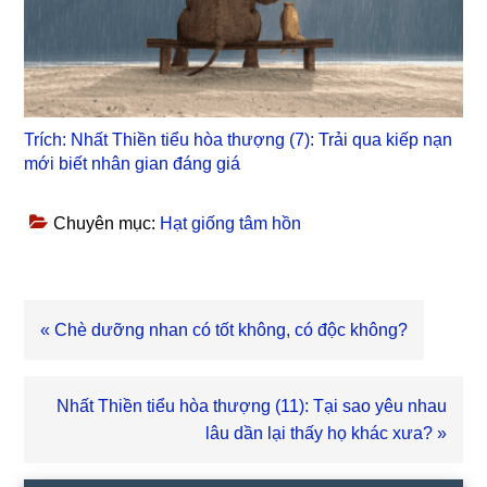
Trích: Nhất Thiền tiểu hòa thượng (7): Trải qua kiếp nạn
mới biết nhân gian đáng giá
Chuyên mục:
Hạt giống tâm hồn
Bài
« Chè dưỡng nhan có tốt không, có độc không?
viết
trước
Bài
Nhất Thiền tiểu hòa thượng (11): Tại sao yêu nhau
viết
lâu dần lại thấy họ khác xưa? »
sau