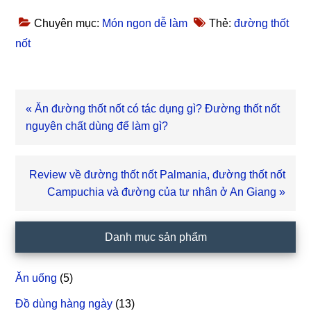
Chuyên mục:
Món ngon dễ làm
Thẻ:
đường thốt
nốt
Bài
« Ăn đường thốt nốt có tác dụng gì? Đường thốt nốt
viết
nguyên chất dùng để làm gì?
trước
Bài
Review về đường thốt nốt Palmania, đường thốt nốt
viết
Campuchia và đường của tư nhân ở An Giang »
sau
Sidebar
Danh mục sản phẩm
chính
Ăn uống
(5)
Đồ dùng hàng ngày
(13)