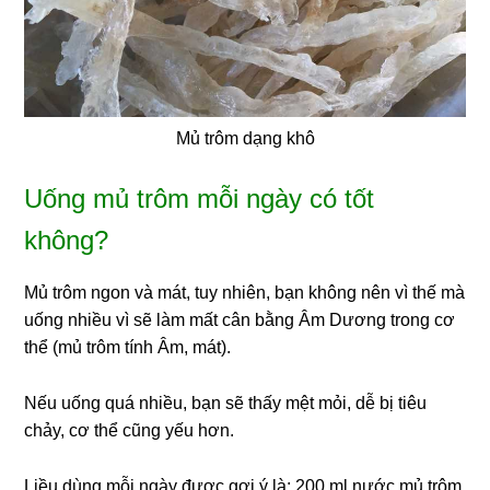
Mủ trôm dạng khô
Uống mủ trôm mỗi ngày có tốt
không?
Mủ trôm ngon và mát, tuy nhiên, bạn không nên vì thế mà
uống nhiều vì sẽ làm mất cân bằng Âm Dương trong cơ
thể (mủ trôm tính Âm, mát).
Nếu uống quá nhiều, bạn sẽ thấy mệt mỏi, dễ bị tiêu
chảy, cơ thể cũng yếu hơn.
Liều dùng mỗi ngày được gợi ý là: 200 ml nước mủ trôm