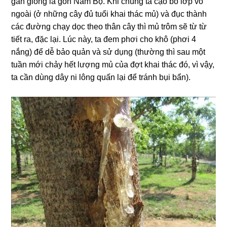
gần giống lá gòn Nam Bộ. Khi chúng ta cạo bỏ lớp vỏ
ngoài (ở những cây đủ tuổi khai thác mủ) và đục thành
các đường chạy dọc theo thân cây thì mủ trôm sẽ từ từ
tiết ra, đặc lại. Lúc này, ta đem phơi cho khô (phơi 4
nắng) để dễ bảo quản và sử dụng (thường thì sau một
tuần mới chảy hết lượng mủ của đợt khai thác đó, vì vậy,
ta cần dùng dây ni lông quấn lại để tránh bụi bẩn).