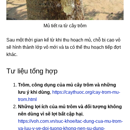
Mủ tiết ra từ cây trôm
Sau một thời gian kể từ khi thu hoạch mủ, chỗ bị cạo vỏ
sẽ hình thành lớp vỏ mới và ta có thể thu hoạch tiếp đợt
khác.
Tư liệu tổng hợp
Trôm, công dụng của mủ cây trôm và những
lưu ý khi dùng
,
https://caythuoc.org/cay-trom-mu-
trom.html
Những lợi ích của mủ trôm và đối tượng không
nên dùng vì sẽ lợi bất cập hại
,
https://voh.com.vn/suc-khoe/tac-dung-cua-mu-trom-
va-luu-y-ve-doi-tuong-khong-nen-su-dung-