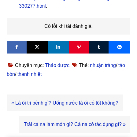
330277.html
,
Có lỗi khi tải đánh giá.
Chuyên mục:
Thảo dược
Thẻ:
nhuận tràng
/
táo
bón
/
thanh nhiệt
Bài
« Lá ổi trị bệnh gì? Uống nước lá ổi có tốt không?
viết
trước
Bài
Trái cà na làm món gì? Cà na có tác dụng gì? »
viết