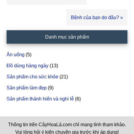
viết
trước
Bài
Bệnh của bạn do đâu? »
viết
sau
Sidebar
Danh mục sản phẩm
chính
Ăn uống
(5)
Đồ dùng hàng ngày
(13)
Sản phẩm cho sức khỏe
(21)
Sản phẩm làm đẹp
(9)
Sản phẩm thánh hiến và nghi lễ
(6)
Thông tin trên CâyHoaLá.com chỉ mang tính tham khảo.
Vui lòng hỏi ý kiến chuyên gia trước khi áp dụng!