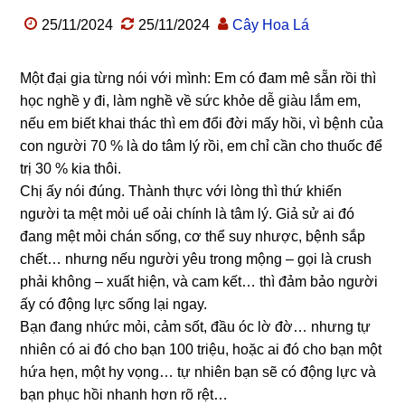
25/11/2024
25/11/2024
Cây Hoa Lá
Một đại gia từng nói với mình: Em có đam mê sẵn rồi thì
học nghề y đi, làm nghề về sức khỏe dễ giàu lắm em,
nếu em biết khai thác thì em đổi đời mấy hồi, vì bệnh của
con người 70 % là do tâm lý rồi, em chỉ cần cho thuốc để
trị 30 % kia thôi.
Chị ấy nói đúng. Thành thực với lòng thì thứ khiến
người ta mệt mỏi uể oải chính là tâm lý. Giả sử ai đó
đang mệt mỏi chán sống, cơ thể suy nhược, bệnh sắp
chết… nhưng nếu người yêu trong mộng – gọi là crush
phải không – xuất hiện, và cam kết… thì đảm bảo người
ấy có động lực sống lại ngay.
Bạn đang nhức mỏi, cảm sốt, đầu óc lờ đờ… nhưng tự
nhiên có ai đó cho bạn 100 triệu, hoặc ai đó cho bạn một
hứa hẹn, một hy vọng… tự nhiên bạn sẽ có động lực và
bạn phục hồi nhanh hơn rõ rệt…