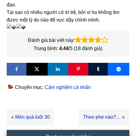
đạo.
Tại sao có nhiều người cứ trì trệ, bởi vì họ không tìm
được một lý do nào để vực dậy chính mình.
Đánh giá bài viết này:
Trung bình:
4.44
/5 (
18
đánh giá)
Chuyên mục:
Cảm nghiệm cá nhân
Bài
« Món quà tuổi 30
Bài
Theo phe nào?… »
viết
viết
trước
sau
Sidebar