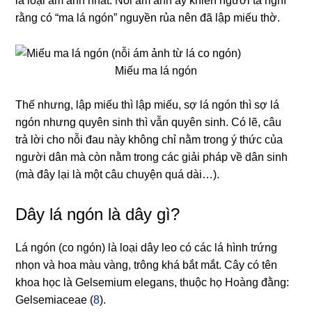
là loại ám ảnh nhất. Nỗi ám ảnh ấy khiến người ta nghĩ
rằng có “ma lá ngón” nguyền rủa nên đã lập miếu thờ.
Miếu ma lá ngón
Thế nhưng, lập miếu thì lập miếu, sợ lá ngón thì sợ lá
ngón nhưng quyên sinh thì vẫn quyên sinh. Có lẽ, câu
trả lời cho nỗi đau này không chỉ nằm trong ý thức của
người dân mà còn nằm trong các giải pháp về dân sinh
(mà đây lại là một câu chuyện quá dài…).
Dây lá ngón là dây gì?
Lá ngón (co ngón) là loại dây leo có các lá hình trứng
nhọn và hoa màu vàng, trông khá bắt mắt. Cây có tên
khoa học là Gelsemium elegans, thuộc họ Hoàng đằng:
Gelsemiaceae (
8
).