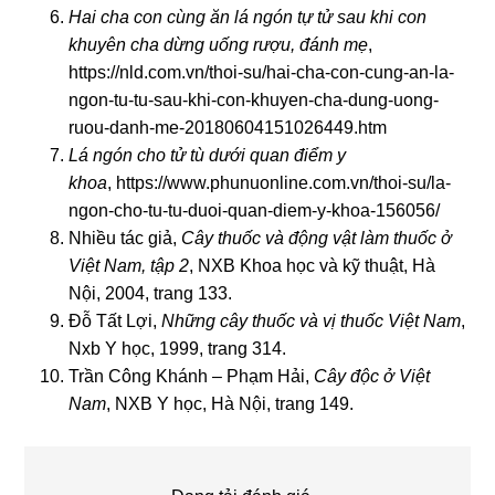
Hai cha con cùng ăn lá ngón tự tử sau khi con
khuyên cha dừng uống rượu, đánh mẹ
,
https://nld.com.vn/thoi-su/hai-cha-con-cung-an-la-
ngon-tu-tu-sau-khi-con-khuyen-cha-dung-uong-
ruou-danh-me-20180604151026449.htm
Lá ngón cho tử tù dưới quan điểm y
khoa
,
https://www.phunuonline.com.vn/thoi-su/la-
ngon-cho-tu-tu-duoi-quan-diem-y-khoa-156056/
Nhiều tác giả,
Cây thuốc và động vật làm thuốc ở
Việt Nam, tập 2
, NXB Khoa học và kỹ thuật, Hà
Nội, 2004, trang 133.
Đỗ Tất Lợi,
Những cây thuốc và vị thuốc Việt Nam
,
Nxb Y học, 1999, trang 314.
Trần Công Khánh – Phạm Hải,
Cây độc ở Việt
Nam
, NXB Y học, Hà Nội, trang 149.