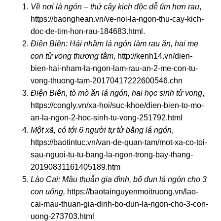
Về nơi lá ngón – thứ cây kịch độc dễ tìm hơn rau
,
https://baonghean.vn/ve-noi-la-ngon-thu-cay-kich-
doc-de-tim-hon-rau-184683.html.
Điện Biên: Hái nhầm lá ngón làm rau ăn, hai mẹ
con tử vong thương tâm
,
http://kenh14.vn/dien-
bien-hai-nham-la-ngon-lam-rau-an-2-me-con-tu-
vong-thuong-tam-20170417222600546.chn
Điện Biên, tò mò ăn lá ngón, hai học sinh tử vong
,
https://congly.vn/xa-hoi/suc-khoe/dien-bien-to-mo-
an-la-ngon-2-hoc-sinh-tu-vong-251792.html
Một xã, có tới 6 người tự tử bằng lá ngón
,
https://baotintuc.vn/van-de-quan-tam/mot-xa-co-toi-
sau-nguoi-tu-tu-bang-la-ngon-trong-bay-thang-
20190831161405189.htm
Lào Cai: Mâu thuẫn gia đình, bố đun lá ngón cho 3
con uống,
https://baotainguyenmoitruong.vn/lao-
cai-mau-thuan-gia-dinh-bo-dun-la-ngon-cho-3-con-
uong-273703.html