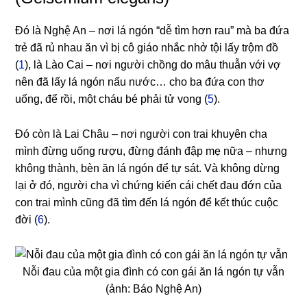
Đó là Nghệ An – nơi lá ngón “dễ tìm hơn rau” mà ba đứa
trẻ đã rủ nhau ăn vì bị cô giáo nhắc nhở tội lấy trộm đồ
(
1
), là Lào Cai – nơi người chồng do mâu thuẫn với vợ
nên đã lấy lá ngón nấu nước… cho ba đứa con thơ
uống, để rồi, một cháu bé phải tử vong (
5
).
Đó còn là Lai Châu – nơi người con trai khuyên cha
mình đừng uống rượu, đừng đánh đập mẹ nữa – nhưng
không thành, bèn ăn lá ngón để tự sát. Và không dừng
lại ở đó, người cha vì chứng kiến cái chết đau đớn của
con trai mình cũng đã tìm đến lá ngón để kết thúc cuộc
đời (
6
).
Nỗi đau của một gia đình có con gái ăn lá ngón tự vẫn
(ảnh: Báo Nghệ An)