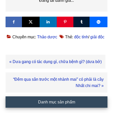
Đang tải đánh giá...
Chuyên mục:
Thảo dược
Thẻ:
độc tính
/
giải độc
Bài
« Dưa gang có tác dụng gì, chữa bệnh gì? (dưa bở)
viết
trước
Bài
“Đêm qua sân trước một nhành mai” có phải là cây
viết
Nhất chi mai? »
sau
Sidebar
Danh mục sản phẩm
chính