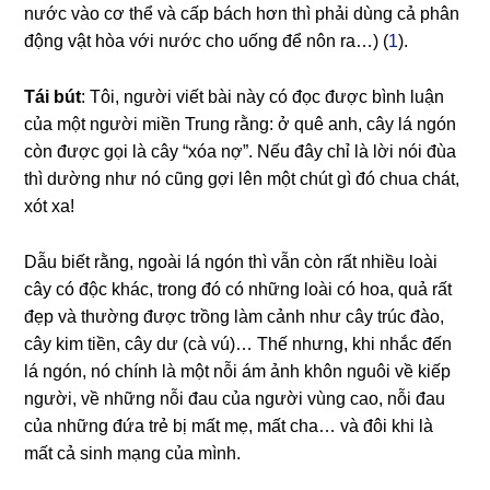
nước vào cơ thể và cấp bách hơn thì phải dùng cả phân
động vật hòa với nước cho uống để nôn ra…) (
1
).
Tái bút
: Tôi, người viết bài này có đọc được bình luận
của một người miền Trung rằng: ở quê anh, cây lá ngón
còn được gọi là cây “xóa nợ”. Nếu đây chỉ là lời nói đùa
thì dường như nó cũng gợi lên một chút gì đó chua chát,
xót xa!
Dẫu biết rằng, ngoài lá ngón thì vẫn còn rất nhiều loài
cây có độc khác, trong đó có những loài có hoa, quả rất
đẹp và thường được trồng làm cảnh như cây trúc đào,
cây kim tiền, cây dư (cà vú)… Thế nhưng, khi nhắc đến
lá ngón, nó chính là một nỗi ám ảnh khôn nguôi về kiếp
người, về những nỗi đau của người vùng cao, nỗi đau
của những đứa trẻ bị mất mẹ, mất cha… và đôi khi là
mất cả sinh mạng của mình.