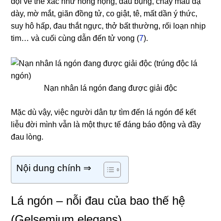
dội về thể xác như nóng họng, đau bụng, chảy máu dạ
dày, mờ mắt, giãn đồng tử, co giật, tê, mất dần ý thức,
suy hô hấp, đau thắt ngực, thở bất thường, rối loạn nhịp
tim… và cuối cùng dẫn đến tử vong (
7
).
Nạn nhân lá ngón đang được giải độc
Mặc dù vậy, việc người dân tự tìm đến lá ngón để kết
liễu đời mình vẫn là một thực tế đáng báo động và đầy
đau lòng.
Nội dung chính ⇒
Lá ngón – nỗi đau của bao thế hệ
(Gelsemium elegans)