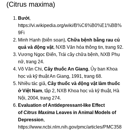
(Citrus maxima)
Bưởi
,
https://vi.wikipedia.org/wiki/B%C6%B0%E1%BB%
9Fi
Minh Hạnh (biên soạn),
Chữa bệnh bằng rau củ
quả và động vật
, NXB Văn hóa thông tin, trang 92.
Vương Ngọc Điển, Trái cây chữa bệnh, NXB Phụ
nữ, trang 24.
Võ Văn Chi,
Cây thuốc An Giang
, Ủy ban Khoa
học và kỹ thuật An Giang, 1991, trang 68.
Nhiều tác giả,
Cây thuốc và động vật làm thuốc
ở Việt Nam
, tập 2, NXB Khoa học và kỹ thuật, Hà
Nội, 2004, trang 274.
Evaluation of Antidepressant-like Effect
of
Citrus Maxima
Leaves in Animal Models of
Depression
,
https://www.ncbi.nlm.nih.gov/pmc/articles/PMC358