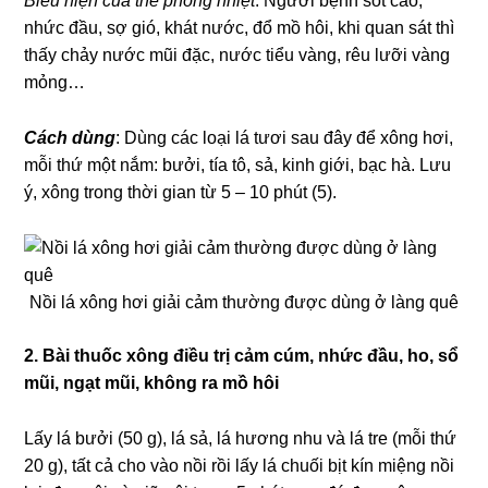
Biểu hiện của thể phong nhiệt
: Người bệnh sốt cao,
nhức đầu, sợ gió, khát nước, đổ mồ hôi, khi quan sát thì
thấy chảy nước mũi đặc, nước tiểu vàng, rêu lưỡi vàng
mỏng…
Cách dùng
: Dùng các loại lá tươi sau đây để xông hơi,
mỗi thứ một nắm: bưởi, tía tô, sả, kinh giới, bạc hà. Lưu
ý, xông trong thời gian từ 5 – 10 phút (5).
Nồi lá xông hơi giải cảm thường được dùng ở làng quê
2. Bài thuốc xông điều trị cảm cúm, nhức đầu, ho, sổ
mũi, ngạt mũi, không ra mồ hôi
Lấy lá bưởi (50 g), lá sả, lá hương nhu và lá tre (mỗi thứ
20 g), tất cả cho vào nồi rồi lấy lá chuối bịt kín miệng nồi