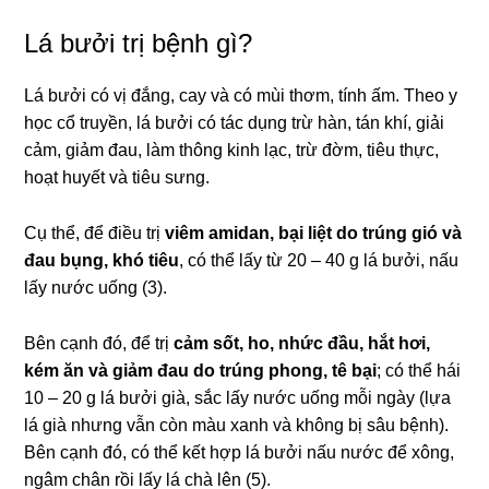
Lá bưởi trị bệnh gì?
Lá bưởi có vị đắng, cay và có mùi thơm, tính ấm. Theo y
học cổ truyền, lá bưởi có tác dụng trừ hàn, tán khí, giải
cảm, giảm đau, làm thông kinh lạc, trừ đờm, tiêu thực,
hoạt huyết và tiêu sưng.
Cụ thể, để điều trị
viêm amidan, bại liệt do trúng gió và
đau bụng, khó tiêu
, có thể lấy từ 20 – 40 g lá bưởi, nấu
lấy nước uống (3).
Bên cạnh đó, để trị
cảm sốt, ho, nhức đầu, hắt hơi,
kém ăn và giảm đau do trúng phong, tê bại
; có thể hái
10 – 20 g lá bưởi già, sắc lấy nước uống mỗi ngày (lựa
lá già nhưng vẫn còn màu xanh và không bị sâu bệnh).
Bên cạnh đó, có thể kết hợp lá bưởi nấu nước để xông,
ngâm chân rồi lấy lá chà lên (5).