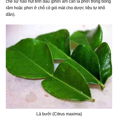
chế sự hao hụt tinh dầu (phơi âm can là phơi trong bóng
râm hoặc phơi ở chỗ có gió mát cho dược liệu tự khô
dần).
Lá bưởi (Citrus maxima)