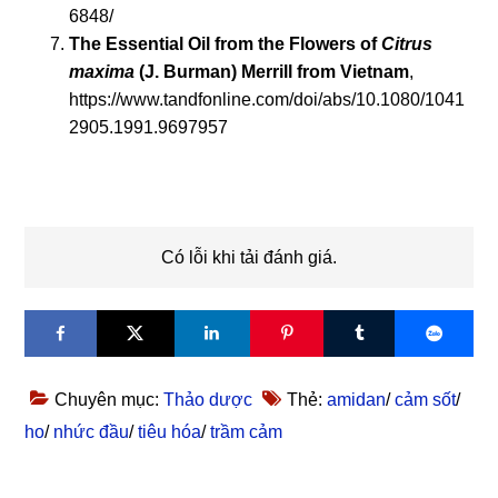
6848/
The Essential Oil from the Flowers of
Citrus
maxima
(J. Burman) Merrill from Vietnam
,
https://www.tandfonline.com/doi/abs/10.1080/1041
2905.1991.9697957
Có lỗi khi tải đánh giá.
Chuyên mục:
Thảo dược
Thẻ:
amidan
/
cảm sốt
/
ho
/
nhức đầu
/
tiêu hóa
/
trầm cảm