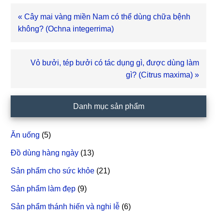
Bài
« Cây mai vàng miền Nam có thể dùng chữa bệnh
viết
không? (Ochna integerrima)
trước
Bài
Vỏ bưởi, tép bưởi có tác dụng gì, được dùng làm
viết
gì? (Citrus maxima) »
sau
Sidebar
Danh mục sản phẩm
chính
Ăn uống
(5)
Đồ dùng hàng ngày
(13)
Sản phẩm cho sức khỏe
(21)
Sản phẩm làm đẹp
(9)
Sản phẩm thánh hiến và nghi lễ
(6)