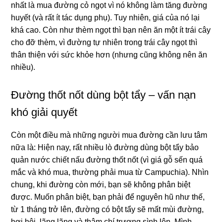
nhất là mua đường cỏ ngọt vì nó không làm tăng đường
huyết (và rất ít tác dụng phụ). Tuy nhiên, giá của nó lại
khá cao. Còn như thèm ngọt thì bạn nên ăn một ít trái cây
cho đỡ thèm, vì đường tự nhiên trong trái cây ngọt thì
thân thiện với sức khỏe hơn (nhưng cũng không nên ăn
nhiều).
Đường thốt nốt dùng bột tẩy – vấn nạn
khó giải quyết
Còn một điều mà những người mua đường cần lưu tâm
nữa là: Hiện nay, rất nhiều lò đường dùng bột tẩy bảo
quản nước chiết nấu đường thốt nốt (vì giá gỗ sến quá
mắc và khó mua, thường phải mua từ Campuchia). Nhìn
chung, khi đường còn mới, bạn sẽ không phân biệt
được. Muốn phân biệt, bạn phải để nguyên hũ như thế,
từ 1 tháng trở lên, đường có bột tẩy sẽ mất mùi đường,
hơi hôi, lãng lãng và thậm chí trương sình lên. Mình