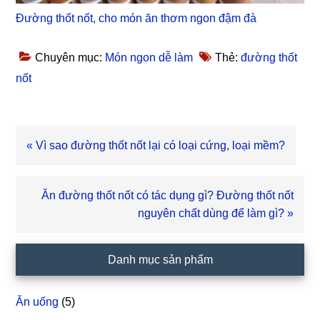
Đường thốt nốt, cho món ăn thơm ngon đậm đà
Chuyên mục:
Món ngon dễ làm
Thẻ:
đường thốt
nốt
Bài
« Vì sao đường thốt nốt lại có loại cứng, loại mềm?
viết
trước
Bài
Ăn đường thốt nốt có tác dụng gì? Đường thốt nốt
viết
nguyên chất dùng để làm gì? »
sau
Sidebar
Danh mục sản phẩm
chính
Ăn uống
(5)